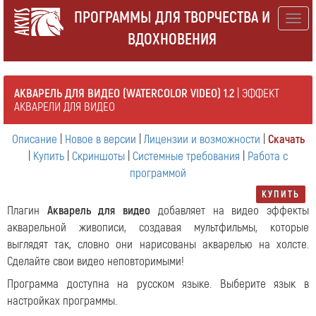
ПРОГРАММЫ ДЛЯ ТВОРЧЕСТВА И
Togg
ВДОХНОВЕНИЯ
navig
АКВАРЕЛЬ ДЛЯ ВИДЕО (WATERCOLOR VIDEO) 1.2
| ЭФФЕКТ
АКВАРЕЛИ ДЛЯ ВИДЕО
Описание
|
Новое в версии
|
Лицензии и возможности
|
Скачать
|
Купить
|
Скриншоты
|
Системные требования
|
Работа с
программой
КУПИТЬ
Плагин
Акварель для видео
добавляет на видео эффекты
акварельной живописи, создавая мультфильмы, которые
выглядят так, словно они нарисованы акварелью на холсте.
Сделайте свои видео неповторимыми!
Программа доступна на русском языке. Выберите язык в
настройках программы.