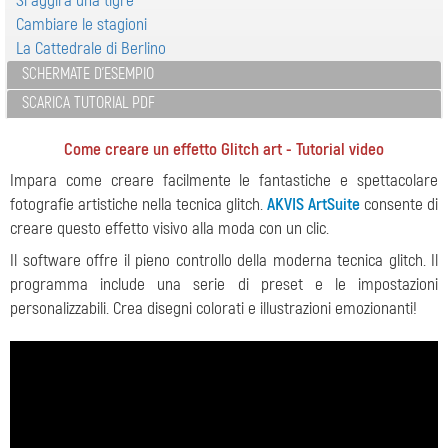
Si aggira una tigre
Cambiare le stagioni
La Cattedrale di Berlino
SCHERMATE D'ESEMPIO
SCARICA TUTORIAL PDF
Come creare un effetto Glitch art - Tutorial video
Impara come creare facilmente le fantastiche e spettacolare
fotografie artistiche nella tecnica glitch.
AKVIS ArtSuite
consente di
creare questo effetto visivo alla moda con un clic.
Il software offre il pieno controllo della moderna tecnica glitch. Il
programma include una serie di preset e le impostazioni
personalizzabili. Crea disegni colorati e illustrazioni emozionanti!