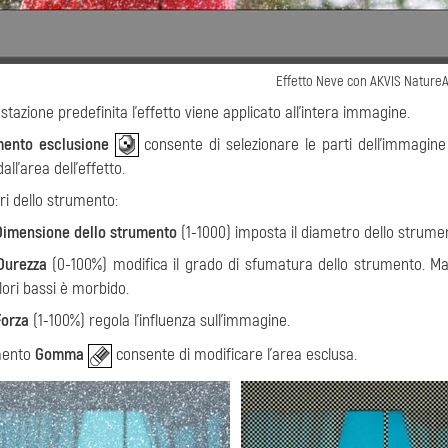
Effetto Neve con AKVIS NatureA
tazione predefinita l'effetto viene applicato all'intera immagine.
mento esclusione
consente di selezionare le parti dell'immagi
all'area dell'effetto.
i dello strumento:
Dimensione dello strumento
(1-1000) imposta il diametro dello strume
Durezza
(0-100%) modifica il grado di sfumatura dello strumento. Magg
lori bassi è morbido.
Forza
(1-100%) regola l'influenza sull'immagine.
mento
Gomma
consente di modificare l'area esclusa.