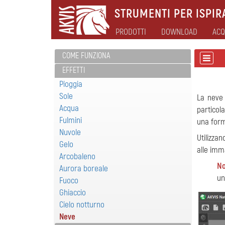
STRUMENTI PER ISPIRA
PRODOTTI
DOWNLOAD
ACQ
COME FUNZIONA
EFFETTI
Pioggia
Sole
La neve 
Acqua
particol
Fulmini
una form
Nuvole
Utilizzan
Gelo
alle imm
Arcobaleno
No
Aurora boreale
un
Fuoco
Ghiaccio
Cielo notturno
Neve