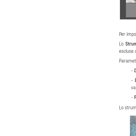
Per impos
Lo
Stru
escluse d
Parametr
-
-
va
-
Lo stru