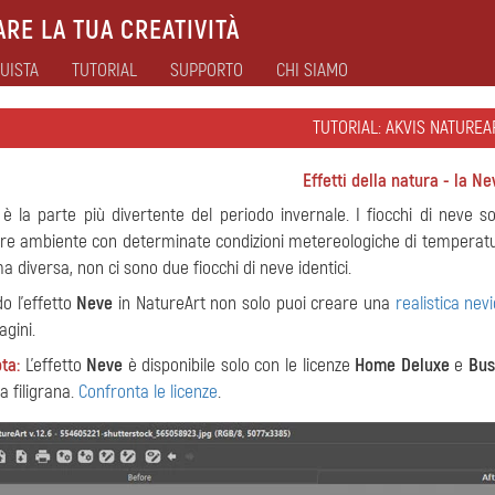
RE LA TUA CREATIVITÀ
UISTA
TUTORIAL
SUPPORTO
CHI SIAMO
TUTORIAL: AKVIS NATUREA
Effetti della natura - la Ne
è la parte più divertente del periodo invernale. I fiocchi di neve son
are ambiente con determinate condizioni metereologiche di temperat
a diversa, non ci sono due fiocchi di neve identici.
do l'effetto
Neve
in NatureArt non solo puoi creare una
realistica nev
agini.
ta:
L’effetto
Neve
è disponibile solo con le licenze
Home Deluxe
e
Bus
a filigrana.
Confronta le licenze
.