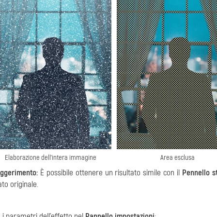
Elaborazione dell'intera immagine
Area esclusa
ggerimento:
È possibile ottenere un risultato simile con il
Pennello s
ato originale.
 i parametri dell'effetto nel
Pannello impostazioni
: