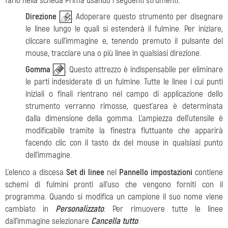
farlo nella scheda Prima usando i seguenti strumenti:
Direzione
. Adoperare questo strumento per disegnare
le linee lungo le quali si estenderà il fulmine. Per iniziare,
cliccare sull'immagine e, tenendo premuto il pulsante del
mouse, tracciare una o più linee in qualsiasi direzione.
Gomma
. Questo attrezzo è indispensabile per eliminare
le parti indesiderate di un fulmine. Tutte le linee i cui punti
iniziali o finali rientrano nel campo di applicazione dello
strumento verranno rimosse, quest'area è determinata
dalla dimensione della gomma. L'ampiezza dell'utensile è
modificabile tramite la finestra fluttuante che apparirà
facendo clic con il tasto dx del mouse in qualsiasi punto
dell'immagine.
L'elenco a discesa
Set di linee
nel
Pannello impostazioni
contiene
schemi di fulmini pronti all'uso che vengono forniti con il
programma. Quando si modifica un campione il suo nome viene
cambiato in
Personalizzato
. Per rimuovere tutte le linee
dall'immagine selezionare
Cancella tutto
.