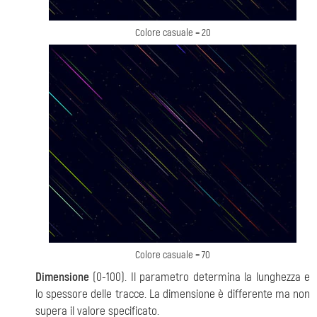
Colore casuale = 20
Colore casuale = 70
Dimensione
(0-100). Il parametro determina la lunghezza e
lo spessore delle tracce. La dimensione è differente ma non
supera il valore specificato.