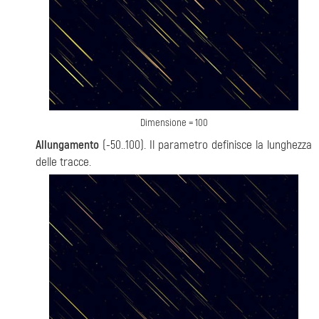
Dimensione = 100
Allungamento
(-50..100). Il parametro definisce la lunghezza
delle tracce.