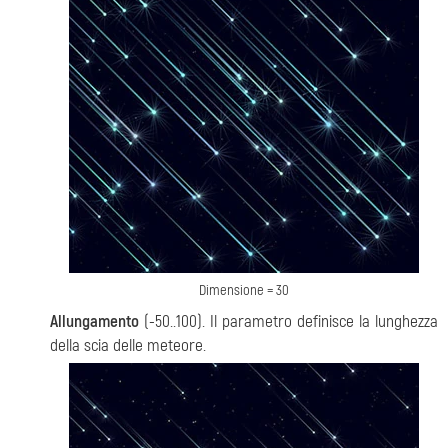
Dimensione = 30
Allungamento
(-50..100). Il parametro definisce la lunghezza
della scia delle meteore.