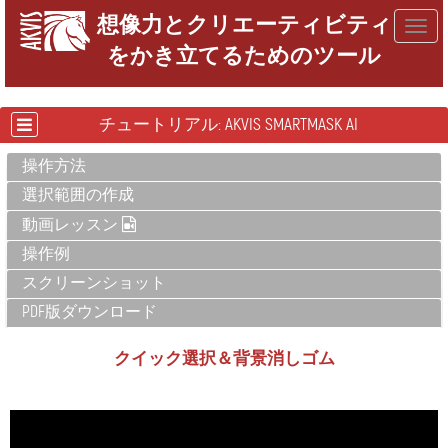
想像力とクリエーティビティ
Togg
をかき立てるためのツール
navig
チュートリアル: AKVIS SMARTMASK AI
操作方法
選択範囲の作成
動画レッスン
操作例
スクリーンショット
PDF版ダウンロード
クイック選択＆背景消しゴム