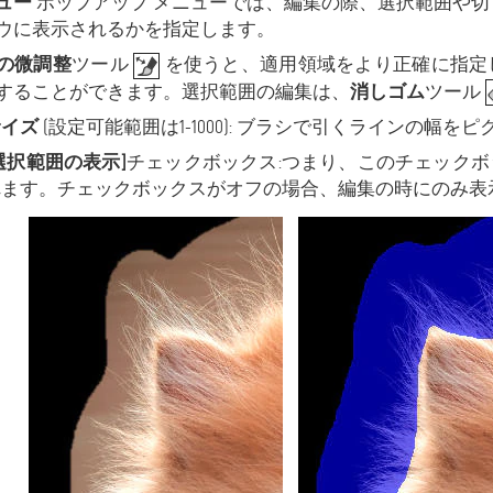
ュー
ポップアップ メニューでは、編集の際、選択範囲や切
ウに表示されるかを指定します。
の微調整
ツール
を使うと、適用領域をより正確に指定
することができます。選択範囲の編集は、
消しゴム
ツール
サイズ
(設定可能範囲は1-1000): ブラシで引くラインの幅
選択範囲の表示]
チェックボックス:つまり、このチェック
れます。チェックボックスがオフの場合、編集の時にのみ表