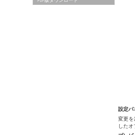
PDF版ダウンロード
設定パ
変更を
したオ