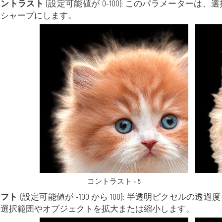
コントラスト
(設定可能値が 0-100): このパラメーター
をシャープにします。
コントラスト = 5
シフト
(設定可能値が -100 から 100): 半透明ピクセル
の選択範囲やオブジェクトを拡大または縮小します。