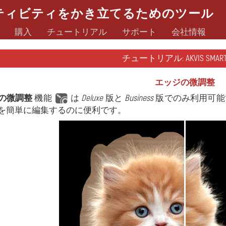
ティビティをかき立てるためのツール
購入
チュートリアル
サポート
会社情報
チュートリアル: AKVIS SMARTM
エッジの微調整
の微調整
機能
は
Deluxe
版と
Business
版でのみ利用可能
を簡単に編集するのに便利です。