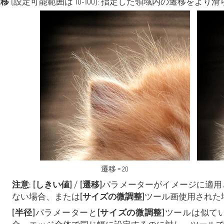
遷移
(設定可能範囲は 10-100): 指定した領域内の遷移をよ
遷移 = 20
注意:
[しきい値]
/
[遷移]
パラメーターがイメージに適用
ない場合、または
[サイズの微調整]
ツール画使用された
[半径]
パラメーターと
[サイズの微調整]
ツールは似て