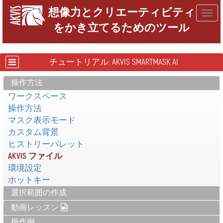
想像力とクリエーティビティ
Togg
をかき立てるためのツール
navig
チュートリアル: AKVIS SMARTMASK AI
操作方法
ワークスペース
操作方法
マスク表示モード
カスタム背景
ヒストリーパレット
AKVIS ファイル
環境設定
ホットキー
選択範囲の作成
動画レッスン
操作例