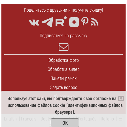
Поделитесь с друзьями и получите скидку!
Подписаться на рассылку
Обработка фото
Обработка видео
Пакеты рамок
Задать вопрос
Обновление
Используя этот сайт, вы подтверждаете свое согласие на
использование файлов cookie (идентификационных файлов
Контакты
браузера).
English
|
Français
|
Deutsch
|
Español
|
Português
|
Italiano
|
日
OK
本語
|
Pусский