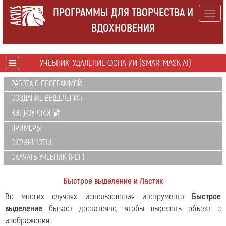
ПРОГРАММЫ ДЛЯ ТВОРЧЕСТВА И
Togg
ВДОХНОВЕНИЯ
navig
УЧЕБНИК: УДАЛЕНИЕ ФОНА ИИ (SMARTMASK AI)
РАБОТА С ПРОГРАММОЙ
СОЗДАНИЕ ВЫДЕЛЕНИЯ
ВИДЕОУРОКИ
ПРИМЕРЫ
СКРИНШОТЫ
СКАЧАТЬ УЧЕБНИК (PDF)
Быстрое выделение и Ластик
Во многих случаях использования инструмента
Быстрое
выделение
бывает достаточно, чтобы вырезать объект с
изображения.