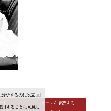
クを分析するのに役立
ート
ニュースを購読する
を使用することに同意し
ードバック