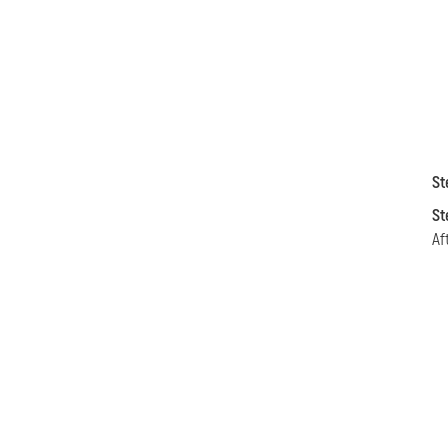
St
St
Af