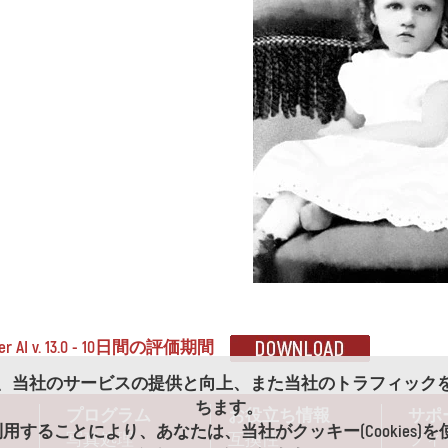
her AI v. 13.0 - 10日間の評価期間
es)は、当社のサービスの提供と向上、また当社のトラフィッ
ちます。
プログラム
お役立ち情報
サポ
用することにより、あなたは、当社がクッキー(Cookies)
写真処理
互換性
フィ