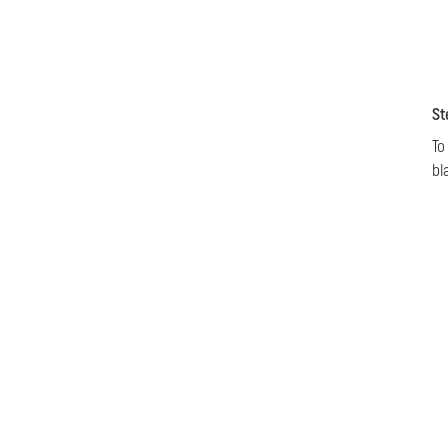
St
To
bl