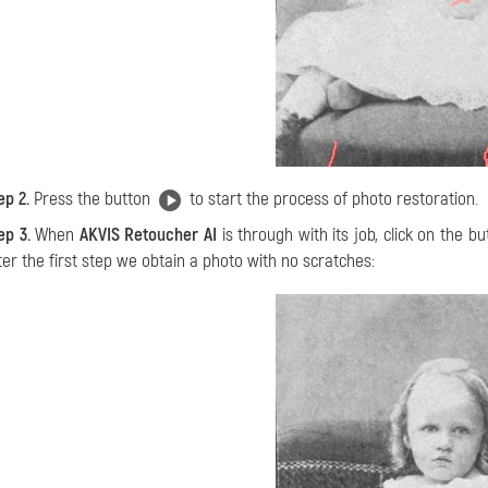
ep 2.
Press the button
to start the process of photo restoration.
ep 3.
When
AKVIS Retoucher AI
is through with its job, click on the b
ter the first step we obtain a photo with no scratches: