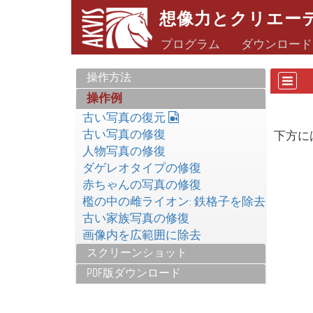
想像力とクリエー
プログラム
ダウンロード
操作方法
操作例
古い写真の復元
古い写真の修復
下方に
人物写真の修復
ダゲレオタイプの修復
赤ちゃんの写真の修復
檻の中の雌ライオン: 鉄格子を除去
古い家族写真の修復
画像内を広範囲に除去
スクリーンショット
PDF版ダウンロード