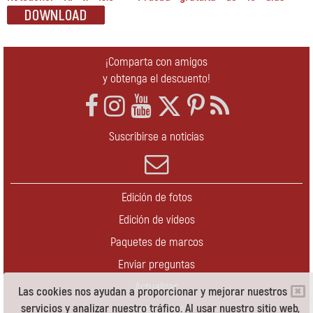
¡Comparta con amigos
y obtenga el descuento!
Suscribirse a noticias
Edición de fotos
Edición de vídeos
Paquetes de marcos
Enviar preguntas
Actualizar
Las cookies nos ayudan a proporcionar y mejorar nuestros
servicios y analizar nuestro tráfico. Al usar nuestro sitio web,
Contáctenos