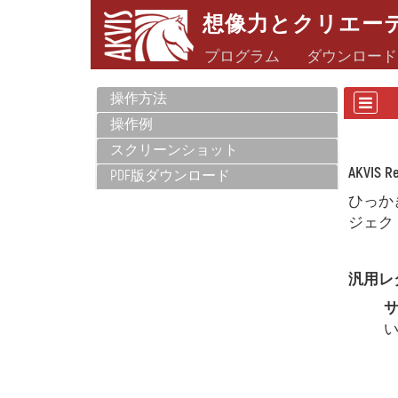
想像力とクリエー
プログラム
ダウンロード
操作方法
操作例
スクリーンショット
AKVIS R
PDF版ダウンロード
ひっか
ジェク
汎用レ