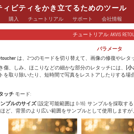
ティビティをかき立てるためのツール
購入
チュートリアル
サポート
会社情報
チュートリアル: AKVIS RETOUC
パラメータ
etoucher
は、2つのモードを切り替えて、画像の修復やレタ
き傷、しみ、ほこりなどの細かな部分のレタッチには、
[
トを取り除いたり、短時間で写真をレストアしたりする場
タッチ
モード:
サンプルのサイズ
(設定可能範囲は 0-16): サンプルを採
いほど、背景のより広い範囲をサンプルとして使用しますが