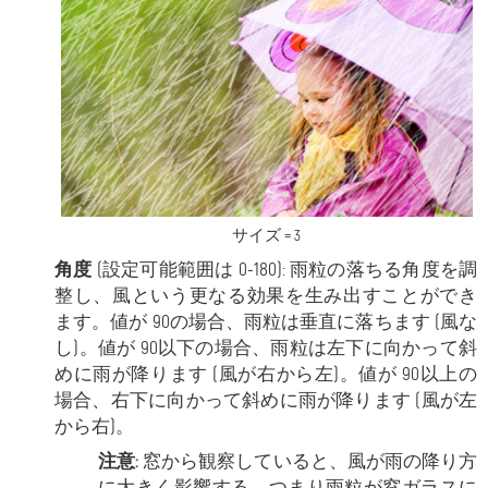
サイズ = 3
角度
(設定可能範囲は 0-180): 雨粒の落ちる角度を調
整し、風という更なる効果を生み出すことができ
ます。値が 90の場合、雨粒は垂直に落ちます (風な
し)。値が 90以下の場合、雨粒は左下に向かって斜
めに雨が降ります (風が右から左)。値が 90以上の
場合、右下に向かって斜めに雨が降ります (風が左
から右)。
注意:
窓から観察していると、風が雨の降り方
に大きく影響する、つまり雨粒が窓ガラスに