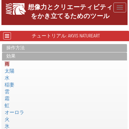
想像力とクリエーティビティ
Togg
をかき立てるためのツール
navig
チュートリアル: AKVIS NATUREART
操作方法
効果
雨
太陽
水
稲妻
雲
霜
虹
オーロラ
火
氷