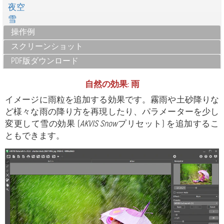
夜空
雪
操作例
スクリーンショット
PDF版ダウンロード
自然の効果: 雨
イメージに雨粒を追加する効果です。霧雨や土砂降りな
ど様々な雨の降り方を再現したり、パラメーターを少し
変更して雪の効果 (
AKVIS Snow
プリセット) を追加するこ
ともできます。