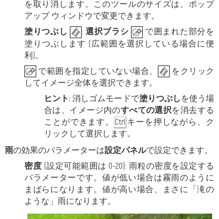
を取り消します。このツールのサイズは、ポップ
アップ ウィンドウで変更できます。
塗りつぶし
:
選択ブラシ
で囲まれた部分を
塗りつぶします (広範囲を選択している場合に便
利)。
で範囲を指定していない場合、
をクリック
してイメージ全体を選択できます。
ヒント:
消しゴムモードで
塗りつぶし
を使う場
合は、イメージ内の
すべての選択
を消去する
ことができます。
キーを押しながら、ク
Ctrl
リックして選択します。
雨
の効果のパラメーターは
設定パネル
で設定できます。
密度
(設定可能範囲は 0-20): 雨粒の密度を設定する
パラメーターです。値が低い場合は霧雨のように
まばらになります。値が高い場合、まさに「滝の
ような」雨になります。