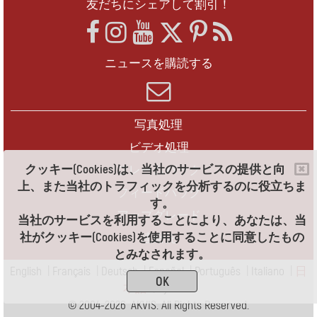
友だちにシェアして割引！
ニュースを購読する
写真処理
ビデオ処理
クッキー(Cookies)は、当社のサービスの提供と向
フレームパック
上、また当社のトラフィックを分析するのに役立ちま
フィードバック
す。
アップグレード
当社のサービスを利用することにより、あなたは、当
社がクッキー(Cookies)を使用することに同意したもの
連絡先
とみなされます。
English
|
Français
|
Deutsch
|
Español
|
Português
|
Italiano
|
日
OK
本語
|
Pусский
© 2004-2026 AKVIS. All Rights Reserved.