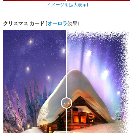
(
イメージを拡大表示
)
クリスマス カード
(
オーロラ
効果)
<
>