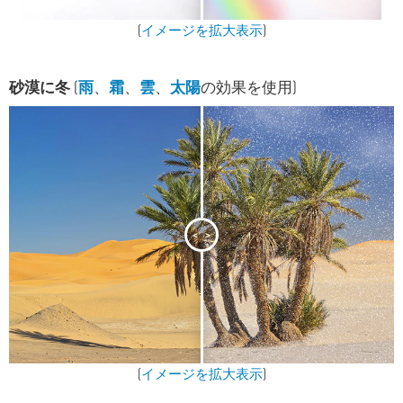
(
イメージを拡大表示
)
砂漠に冬
(
雨
、
霜
、
雲
、
太陽
の効果を使用)
<
>
(
イメージを拡大表示
)