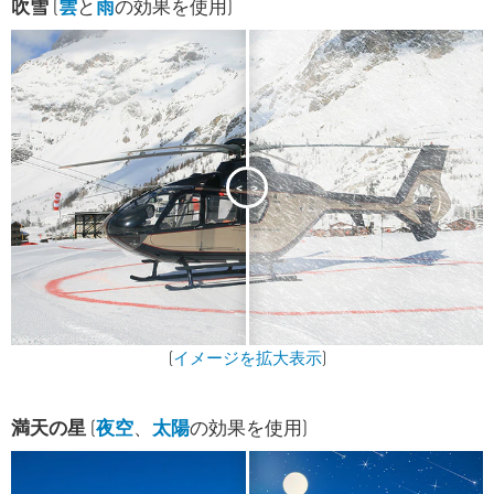
吹雪
(
雲
と
雨
の効果を使用)
<
>
(
イメージを拡大表示
)
満天の星
(
夜空
、
太陽
の効果を使用)