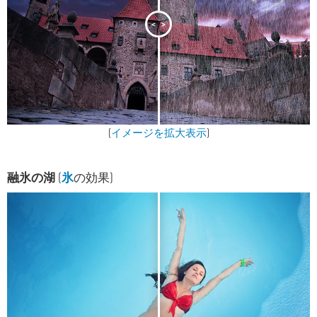
<
>
(
イメージを拡大表示
)
融氷の湖
(
氷
の効果)