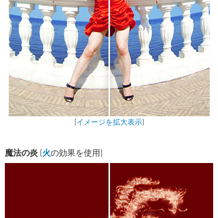
(
イメージを拡大表示
)
魔法の炎
(
火
の効果を使用)