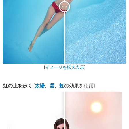
<
>
(
イメージを拡大表示
)
虹の上を歩く
(
太陽
、
雲
、
虹
の効果を使用)