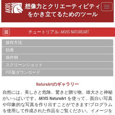
想像力とクリエーティビティ
Togg
をかき立てるためのツール
navig
チュートリアル: AKVIS NATUREART
操作方法
効果
操作例
スクリーンショット
PDF版ダウンロード
NatureArtのギャラリー
自然には、美しさと危険、驚きと贈り物、雄大さと神秘
がいっぱいです。
AKVIS NatureArt
を使って、面白い写真
や印象的な写真を作り出すことができます!プログラム
を使用して作成された作品をご覧ください。イメージを