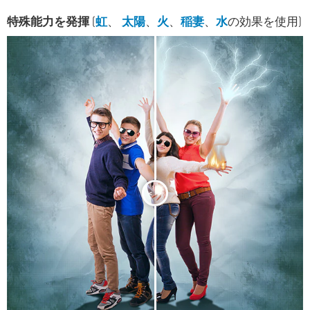
特殊能力を発揮
(
虹
、
太陽
、
火
、
稲妻
、
水
の効果を使用)
<
>