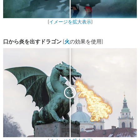
(
イメージを拡大表示
)
口から炎を出すドラゴン
(
火
の効果を使用)
<
>