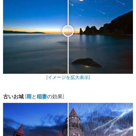
<
>
(
イメージを拡大表示
)
古いお城
(
雨
と
稲妻
の効果)