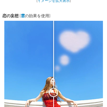
(
イメージを拡大表示
)
恋の妄想
(
雲
の効果を使用)
<
>