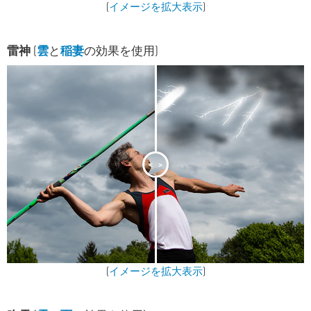
(
イメージを拡大表示
)
雷神
(
雲
と
稲妻
の効果を使用)
<
>
(
イメージを拡大表示
)