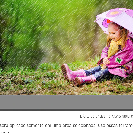
Efeito de Chuva no AKVIS Nature
 será aplicado somente em uma área selecionada! Use essas ferrame
icado: