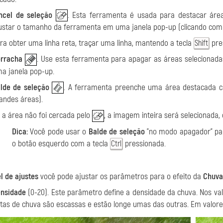
ncel de seleção
. Esta ferramenta é usada para destacar área
ustar o tamanho da ferramenta em uma janela pop-up (clicando com 
ra obter uma linha reta, traçar uma linha, mantendo a tecla
pre
Shift
rracha
. Use esta ferramenta para apagar as áreas selecionad
a janela pop-up.
lde de seleção
. A ferramenta preenche uma área destacada
andes áreas).
 a área não foi cercada pelo
, a imagem inteira será selecionada,
Dica:
Você pode usar o
Balde de seleção
"no modo apagador" p
o botão esquerdo com a tecla
pressionada.
Ctrl
l de ajustes
você pode ajustar os parâmetros para o efeito da
Chuva
nsidade
(0-20). Este parâmetro define a densidade da chuva. Nos val
tas de chuva são escassas e estão longe umas das outras. Em valor