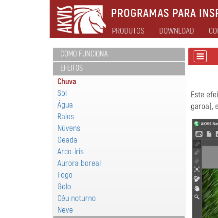
PROGRAMAS PARA INSP
PRODUTOS
DOWNLOAD
CO
COMO FUNCIONA
EFEITOS
Chuva
Sol
Este efe
Água
garoa), 
Raios
Núvens
Geada
Arco-íris
Aurora boreal
Fogo
Gelo
Céu noturno
Neve