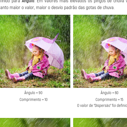
finido para
Ângulo
. Em valores mais elevados os pingos de chuva 
anto maior o valor, maior o desvio padrão das gotas de chuva.
Ângulo = 90
Ângulo = 60
Comprimento = 10
Comprimento = 15
O valor de "Dispersão" foi defin