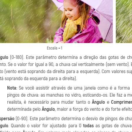
Escala = 1
gulo
(0-180). Este parâmetro determina a direção das gotas de chu
nto. Se o valor for igual a 90, a chuva cai verticalmente (sem vento)
to (vento está soprando da direita para a esquerda). Com valores s
tá soprando da esquerda para a direita).
Nota:
Se você assistir através de uma janela como é a forma 
pingos de chuva: as manchas no vidro, esticando-os. Ele faz a m
realista, é necessário para mudar tanto o
Ângulo
e
Comprime
determinada pelo
Ângulo
, maior a força do vento e do forte efei
spersão
(0-90). Este parâmetro determina o desvio de pingos de chu
gulo
. Quando o valor for ajustado para 0
todas
as gotas de chuva