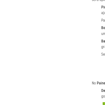
Pi
aj
Pa
Bo
um
Ba
gr
Se
No
Paine
De
go