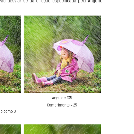
vão desviar-se da direção especificada pelo
Ângulo
.
Ângulo = 135
Comprimento = 25
ido como 0