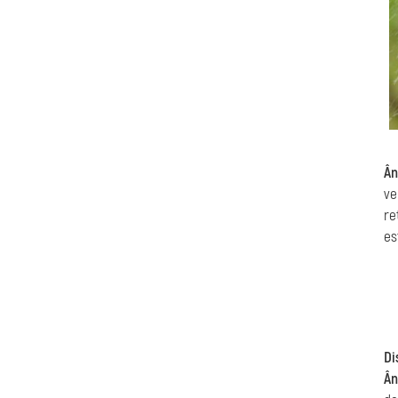
Ân
ve
re
es
Di
Ân