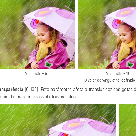
Dispersão = 0
Dispersão = 15
O valor do "Ângulo" foi definid
ansparência
(0-100). Este parâmetro afeta a translucidez das gotas 
mais da imagem é visível através deles.