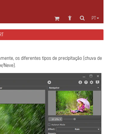
PT
RT
ente, os diferentes tipos de precipitação (chuva de
w
/Neve).