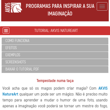
PROGRAMAS PARA INSPIRAR A SUA
Togg
IMAGINAÇÃO
navig
TUTORIAL: AKVIS NATUREART
COMO FUNCIONA
EFEITOS
EXEMPLOS
SCREENSHOTS
BAIXAR O TUTORIAL PDF
Tempestade numa taça
Você acha que só os magos podem criar magia? Com
AKVIS
NatureArt
qualquer um pode ser um mágico. Não é preciso muito
tempo para aprender a mudar o humor de uma foto, usando
apenas a imaginação você poderá se tornar um mestre do fogo,