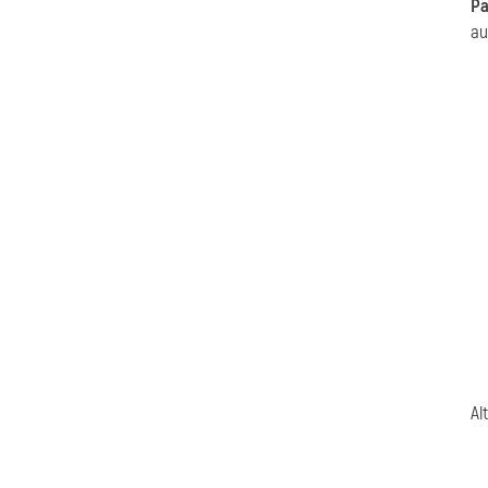
Pa
au
Al