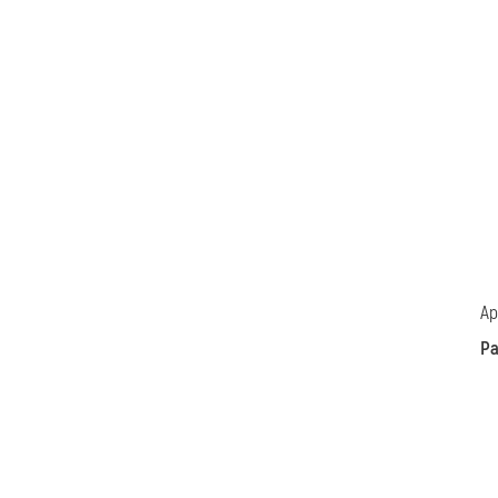
Ap
Pa