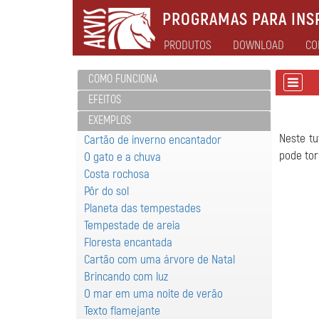
PROGRAMAS PARA INSP
PRODUTOS
DOWNLOAD
CO
COMO FUNCIONA
EFEITOS
EXEMPLOS
Neste t
Cartão de inverno encantador
pode tor
O gato e a chuva
Costa rochosa
Pôr do sol
Planeta das tempestades
Tempestade de areia
Floresta encantada
Cartão com uma árvore de Natal
Brincando com luz
O mar em uma noite de verão
Texto flamejante