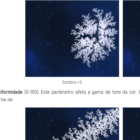
Sombra = 0
iformidade
(0-100). Este parâmetro afeta a gama de tons da cor. 
rna-se.