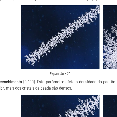
Expansão = 20
eenchimento
(0-100). Este parâmetro afeta a densidade do padrão 
lor, mais dos cristais da geada
são densos.