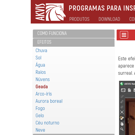
PROGRAMAS PARA INSP
PRODUTOS
DOWNLOAD
CO
COMO FUNCIONA
EFEITOS
Chuva
Sol
Este ef
Água
aparece 
Raios
surreal.
Núvens
Geada
Arco-íris
Aurora boreal
Fogo
Gelo
Céu noturno
Neve