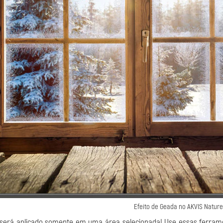
Efeito de Geada no AKVIS Nature
 será aplicado somente em uma área selecionada! Use essas ferrame