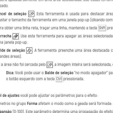
icado:
ncel de seleção
. Esta ferramenta é usada para destacar área
ustar o tamanho da ferramenta em uma janela pop-up (clicando com 
ra obter uma linha reta, traçar uma linha, mantendo a tecla
pre
Shift
rracha
. Use esta ferramenta para apagar as áreas selecionad
a janela pop-up.
lde de seleção
. A ferramenta preenche uma área destacada
andes áreas).
 a área não foi cercada pelo
, a imagem inteira será selecionada,
Dica:
Você pode usar o
Balde de seleção
"no modo apagador" p
o botão esquerdo com a tecla
pressionada.
Ctrl
l de ajustes
você pode ajustar os parâmetros para o efeito:
metros no grupo
Forma
afetam o modo como a geada será formada:
pansão
(0-100). Este parâmetro determina uma propagação do efeito