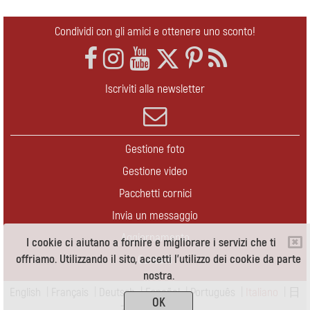
Condividi con gli amici e ottenere uno sconto!
Iscriviti alla newsletter
Gestione foto
Gestione video
Pacchetti cornici
Invia un messaggio
Aggiornamento
I cookie ci aiutano a fornire e migliorare i servizi che ti
offriamo. Utilizzando il sito, accetti l'utilizzo dei cookie da parte
Contatti
nostra.
English
|
Français
|
Deutsch
|
Español
|
Português
|
Italiano
|
日
OK
本語
|
Pусский