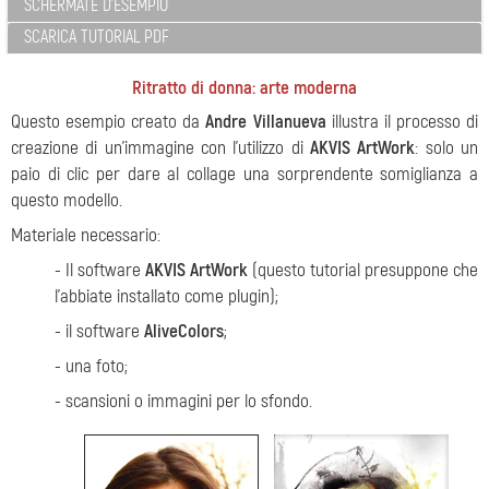
SCHERMATE D'ESEMPIO
SCARICA TUTORIAL PDF
Ritratto di donna: arte moderna
Questo esempio creato da
Andre Villanueva
illustra il processo di
creazione di un’immagine con l’utilizzo di
AKVIS ArtWork
: solo un
paio di clic per dare al collage una sorprendente somiglianza a
questo modello.
Materiale necessario:
- Il software
AKVIS ArtWork
(questo tutorial presuppone che
l’abbiate installato come plugin);
- il software
AliveColors
;
- una foto;
- scansioni o immagini per lo sfondo.