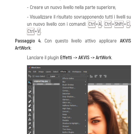
- Creare un nuovo livello nella parte superiore;
- Visualizzare il risultato sovrapponendo tutti i livelli su
un nuovo livello con i comandi:
+
,
+
+
,
Ctrl
A
Ctrl
Shift
C
+
.
Ctrl
V
Passaggio 4.
Con questo livello attivo applicare
AKVIS
ArtWork
:
Lanciare il plugin
Effetti -> AKVIS -> ArtWork
.