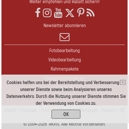
Weiter empfehlen und Rabatt sichern!
Newsletter abonnieren
Fotobearbeitung
Videobearbeitung
Rahmenpakete
Support kontaktieren
Cookies helfen uns bei der Bereitstellung und Verbesserung
Upgrade
unserer Dienste sowie beim Analysieren unseres
Datenverkehrs. Durch die Nutzung unserer Dienste stimmen Sie
Kontakt
der Verwendung von Cookies zu.
English
|
Français
|
Deutsch
|
Español
|
Português
|
Italiano
|
日
OK
本語
|
Pусский
© 2004-2026 AKVIS. Alle Rechte vorbehalten.