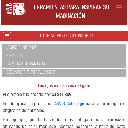
HERRAMIENTAS PARA INSPIRAR SU
Togg
IMAGINACIÓN
navig
TUTORIAL: AKVIS COLORIAGE AI
¿CÓMO FUNCIONA?
EJEMPLOS
CAPTURAS DE PANTALLA
DESCARGAR TUTORIAL EN PDF
Los ojos expresivos del gato
El ejemplo fue creado por
S.I Serikov
.
Puede aplicar el programa
AKVIS Coloriage
para crear imágenes
originales de animales.
Por ejemplo, puede hacer los ojos del gato más expresivos
aplicando un color más vivo. Además, hacemos la nariz del gato