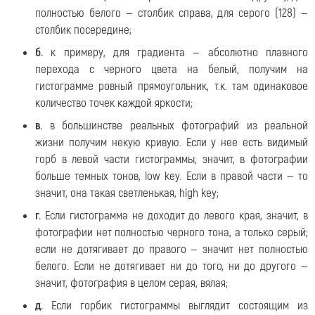
полностью белого — столбик справа, для серого (128) —
столбик посередине;
б.
к примеру, для градиента — абсолютно плавного
перехода с черного цвета на белый, получим на
гистограмме ровный прямоугольник, т.к. там одинаковое
количество точек каждой яркости;
в.
в большинстве реальных фотографий из реальной
жизни получим некую кривую. Если у нее есть видимый
горб в левой части гистограммы, значит, в фотографии
больше темных тонов, low key. Если в правой части — то
значит, она такая светленькая, high key;
г.
Если гистограмма не доходит до левого края, значит, в
фотографии нет полностью черного тона, а только серый;
если не дотягивает до правого — значит нет полностью
белого. Если не дотягивает ни до того, ни до другого —
значит, фотография в целом серая, вялая;
д.
Если горбик гистограммы выглядит состоящим из