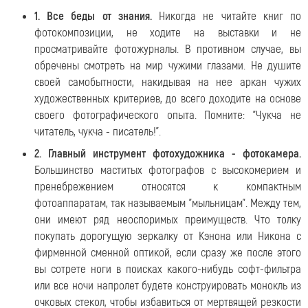
1. Все беды от знания.
Никогда не читайте книг по
фотокомпозиции, не ходите на выставки и не
просматривайте фотожурналы. В противном случае, вы
обречены смотреть на мир чужими глазами. Не душите
своей самобытности, накидывая на нее аркан чужих
художественных критериев, до всего доходите на основе
своего фотографического опыта. Помните: "Чукча не
читатель, чукча - писатель!".
2. Главный инструмент фотохудожника - фотокамера.
Большинство маститых фотографов с высокомерием и
пренебрежением относятся к компактным
фотоаппаратам, так называемым "мыльницам". Между тем,
они имеют ряд неоспоримых преимуществ. Что толку
покупать дорогущую зеркалку от Кэнона или Никона с
фирменной сменной оптикой, если сразу же после этого
вы сотрете ноги в поисках какого-нибудь софт-фильтра
или все ночи напролет будете конструировать монокль из
очковых стекол, чтобы избавиться от мертвящей резкости