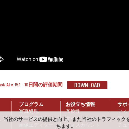
ask AI v. 15.1 - 10日間の評価期間
プログラム
お役立ち情報
サポ
写真処理
互換性
フィ
ビデオ処理
サイバーショップ
アッ
es)は、当社のサービスの提供と向上、また当社のトラフィッ
画像エディター
ディスカウント
チュ
ちます。