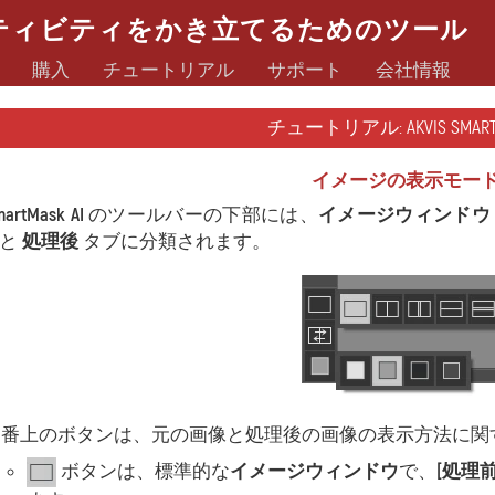
ティビティをかき立てるためのツール
購入
チュートリアル
サポート
会社情報
チュートリアル: AKVIS SMARTM
イメージの表示モー
martMask AI
のツールバーの下部には、
イメージウィンドウ
と
処理後
タブに分類されます。
一番上のボタンは、元の画像と処理後の画像の表示方法に関
ボタンは、標準的な
イメージウィンドウ
で、
[処理前