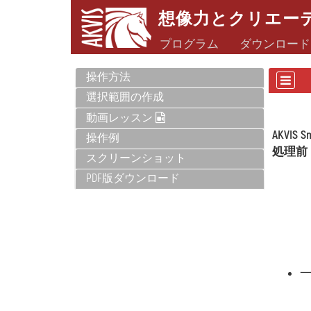
想像力とクリエー
プログラム
ダウンロード
操作方法
選択範囲の作成
動画レッスン
AKVIS S
操作例
処理前
スクリーンショット
PDF版ダウンロード