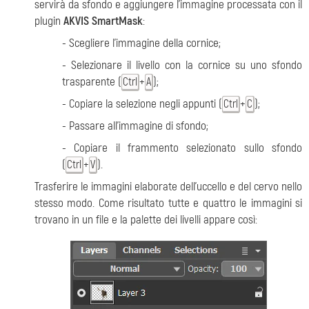
servirà da sfondo e aggiungere l’immagine processata con il
plugin
AKVIS SmartMask
:
- Scegliere l’immagine della cornice;
- Selezionare il livello con la cornice su uno sfondo
trasparente (
+
);
Ctrl
A
- Copiare la selezione negli appunti (
+
);
Ctrl
C
- Passare all’immagine di sfondo;
- Copiare il frammento selezionato sullo sfondo
(
+
).
Ctrl
V
Trasferire le immagini elaborate dell’uccello e del cervo nello
stesso modo. Come risultato tutte e quattro le immagini si
trovano in un file e la palette dei livelli appare così: