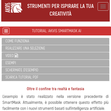
STRUMENTI PER ISPIRARE LA TUA
Togg
CREATIVITÀ
navig
TUTORIAL: AKVIS SMARTMASK AI
COME FUNZIONA
REALIZZARE UNA SELEZIONE
VIDEO
ESEMPI
SCHERMATE D'ESEMPIO
SCARICA TUTORIAL PDF
Oltre il confine tra realtà e fantasia
L'esempio è stato realizzato nella versione precedente di
SmartMask. Attualmente, è possibile ottenere questo effetto più
facilmente con i nuovi strumenti basati sull'intelligenza artificiale.