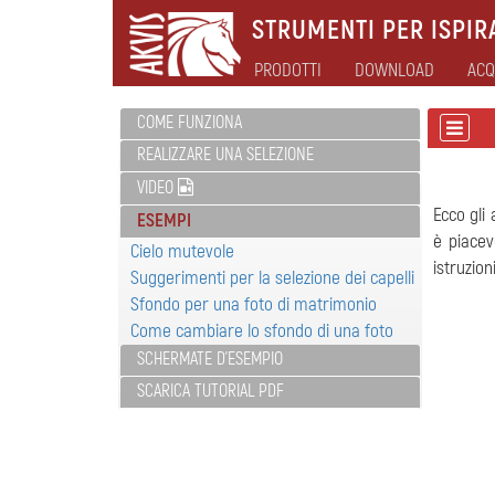
STRUMENTI PER ISPIRA
PRODOTTI
DOWNLOAD
ACQ
COME FUNZIONA
REALIZZARE UNA SELEZIONE
VIDEO
Ecco gli
ESEMPI
è piacev
Cielo mutevole
istruzion
Suggerimenti per la selezione dei capelli
Sfondo per una foto di matrimonio
Come cambiare lo sfondo di una foto
SCHERMATE D'ESEMPIO
SCARICA TUTORIAL PDF