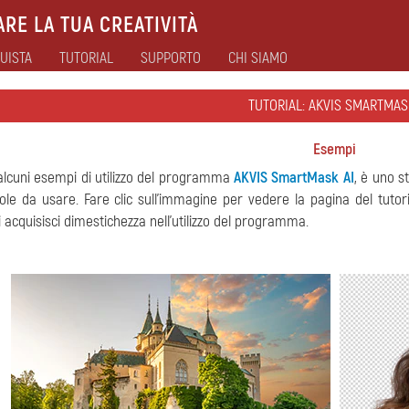
RE LA TUA CREATIVITÀ
UISTA
TUTORIAL
SUPPORTO
CHI SIAMO
TUTORIAL: AKVIS SMARTMAS
Esempi
 alcuni esempi di utilizzo del programma
AKVIS SmartMask AI
, è uno s
ole da usare. Fare clic sull'immagine per vedere la pagina del tut
i acquisisci dimestichezza nell'utilizzo del programma.