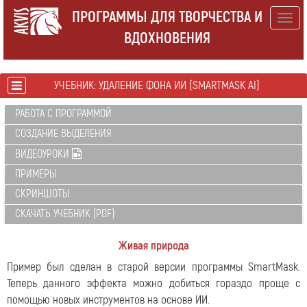
ПРОГРАММЫ ДЛЯ ТВОРЧЕСТВА И
Togg
ВДОХНОВЕНИЯ
navig
УЧЕБНИК: УДАЛЕНИЕ ФОНА ИИ (SMARTMASK AI)
РАБОТА С ПРОГРАММОЙ
СОЗДАНИЕ ВЫДЕЛЕНИЯ
ВИДЕОУРОКИ
ПРИМЕРЫ
СКРИНШОТЫ
СКАЧАТЬ УЧЕБНИК (PDF)
Живая природа
Пример был сделан в старой версии программы SmartMask.
Теперь данного эффекта можно добиться гораздо проще с
помощью новых инструментов на основе ИИ.