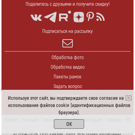
Поделитесь с друзьями и получите скидку!
Подписаться на рассылку
Обработка фото
Обработка видео
Пакеты рамок
Задать вопрос
Обновление
Используя этот сайт, вы подтверждаете свое согласие на
использование файлов cookie (идентификационных файлов
Контакты
браузера).
English
|
Français
|
Deutsch
|
Español
|
Português
|
Italiano
|
日
OK
本語
|
Pусский
© 2004-2026 ООО «АКВИС Лаб». Все права защищены.