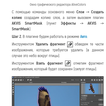
Окно графического редактора AliveColors
С помощью команды основного меню
Слои -> Создать
копию
создадим копию слоя, а затем вызовем плагин
AKVIS SmartMask
(пункт
Эффекты -> AKVIS ->
SmartMask
).
Шаг 2.
В плагине будем работать в режиме
Авто
.
Инструментом
Удалить фрагмент
обведем те части
изображения, которые требуется удалить (в данном
случае это небо вокруг птицы).
Инструментом
Взять фрагмент
отметим фрагмент
изображения, который будет сохранен (силуэт птицы).