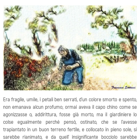
Era fragile, umile, i petali ben serrati, d'un colore smorto e spento,
non emanava alcun profumo; ormai aveva il capo chino come se
agonizzasse o, addirittura, fosse già morto, ma il giardiniere lo
colse egualmente perché pensò, ostinato, che se l'avesse
trapiantato in un buon terreno fertile, e collocato in pieno sole, si
sarebbe rianimato, e da quell' insignificante bocciolo sarebbe