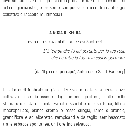
diverse pubblicazioni, in poesia e in prosa, prefazioni, recensioni ed
articoli giornalistici; è presente con poesie e racconti in antologie
collettive e raccolte multimediali.
LA ROSA DI SERRA
testo e illustrazioni di Francesca Santucci
E' il tempo che tu hai perduto per la tua rosa
che ha fatto la tua rosa così importante.
(da "Il piccolo principe", Antoine de Saint-Exupéry)
Un giorno di febbraio un giardiniere scoprì nella sua serra, dove
coltivava rose bellissime dagli intensi profumi, dalle mille
sfumature e dalle infinità varietà, scarlatte e rosa tenui, lilla e
madreperlate, bianco crema e rosso ciliegia, rame e arancio,
grandiflora e ad alberetto, rampicanti e da taglio, seminascosto
tra le erbacce spontanee, un fiorellino selvatico.