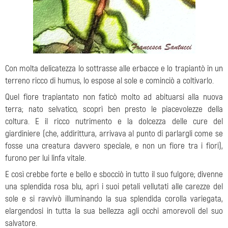
Con molta delicatezza lo sottrasse alle erbacce e lo trapiantò in un
terreno ricco di humus, lo espose al sole e cominciò a coltivarlo.
Quel fiore trapiantato non faticò molto ad abituarsi alla nuova
terra; nato selvatico, scoprì ben presto le piacevolezze della
coltura. E il ricco nutrimento e la dolcezza delle cure del
giardiniere (che, addirittura, arrivava al punto di parlargli come se
fosse una creatura davvero speciale, e non un fiore tra i fiori),
furono per lui linfa vitale.
E così crebbe forte e bello e sbocciò in tutto il suo fulgore; divenne
una splendida rosa blu, aprì i suoi petali vellutati alle carezze del
sole e si ravvivò illuminando la sua splendida corolla variegata,
elargendosi in tutta la sua bellezza agli occhi amorevoli del suo
salvatore.