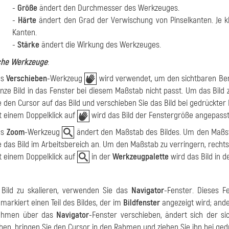
-
Größe
ändert den Durchmesser des Werkzeuges.
-
Härte
ändert den Grad der Verwischung von Pinselkanten. Je k
Kanten.
-
Stärke
ändert die Wirkung des Werkzeuges.
iche Werkzeuge
:
as
Verschieben
-Werkzeug
wird verwendet, um den sichtbaren Ber
nze Bild in das Fenster bei diesem Maßstab nicht passt. Um das Bild zu
e den Cursor auf das Bild und verschieben Sie das Bild bei gedrückter
t einem Doppelklick auf
wird das Bild der Fenstergröße angepasst
as
Zoom
-Werkzeug
ändert den Maßstab des Bildes. Um den Maßsta
e das Bild im Arbeitsbereich an. Um den Maßstab zu verringern, rechtsk
t einem Doppelklick auf
in der
Werkzeugpalette
wird das Bild in d
Bild zu skalieren, verwenden Sie das
Navigator
-Fenster. Dieses F
arkiert einen Teil des Bildes, der im
Bildfenster
angezeigt wird; ande
ahmen über das
Navigator
-Fenster verschieben, ändert sich der s
ben, bringen Sie den Cursor in den Rahmen und ziehen Sie ihn bei ged