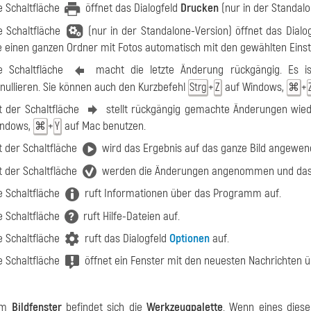
e Schaltfläche
öffnet das Dialogfeld
Drucken
(nur in der Standalo
e Schaltfläche
(nur in der Standalone-Version) öffnet das Dialo
e einen ganzen Ordner mit Fotos automatisch mit den gewählten Einst
e Schaltfläche
macht die letzte Änderung rückgängig. Es i
nullieren. Sie können auch den Kurzbefehl
+
auf Windows,
+
Strg
Z
⌘
t der Schaltfläche
stellt rückgängig gemachte Änderungen wied
ndows,
+
auf Mac benutzen.
⌘
Y
t der Schaltfläche
wird das Ergebnis auf das ganze Bild angewen
t der Schaltfläche
werden die Änderungen angenommen und das P
e Schaltfläche
ruft Informationen über das Programm auf.
e Schaltfläche
ruft Hilfe-Dateien auf.
e Schaltfläche
ruft das Dialogfeld
Optionen
auf.
e Schaltfläche
öffnet ein Fenster mit den neuesten Nachrichten ü
vom
Bildfenster
befindet sich die
Werkzeugpalette
. Wenn eines dies