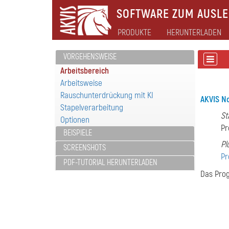
SOFTWARE ZUM AUSLEB
PRODUKTE
HERUNTERLADEN
VORGEHENSWEISE
Arbeitsbereich
Arbeitsweise
Rauschunterdrückung mit KI
AKVIS No
Stapelverarbeitung
St
Optionen
Pr
BEISPIELE
Pl
SCREENSHOTS
P
PDF-TUTORIAL HERUNTERLADEN
Das Pro