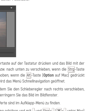
ertaste auf der Tastatur drücken und das Bild mit der
bzw. nach unten zu verschieben; wenn die
-Taste
Strg
choben; wenn die
-Taste (
Option
auf Mac) gedrückt
Alt
 wird das Menü Schnellnavigation geöffnet.
ndem Sie den Schieberegler nach rechts verschieben,
rringern Sie das Bild im Bildfenster.
erte sind im Aufklapp-Menü zu finden.
ung erhöhen und mit
und
+
(
+
unter Mac)