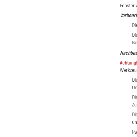
Fenster 
Vorbear
Di
Di
Be
Nachbea
Achtung
Werkzeu
Di
Un
Di
Zu
Di
un
Pa