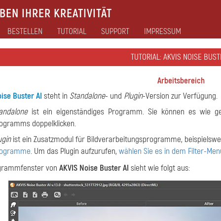
EN IHRER KREATIVITÄT
BESTELLEN
TUTORIAL
SUPPORT
IMPRESSUM
TUTORIAL: AKVIS NOISE BUST
Arbeitsbereich
ise Buster AI
steht in
Standalone
- und
Plugin
-Version zur Verfügung.
andalone
ist ein eigenständiges Programm. Sie können es wie g
ogramms doppelklicken.
ugin
ist ein Zusatzmodul für Bildverarbeitungsprogramme, beispielswe
rogramme
. Um das Plugin aufzurufen,
wählen Sie es in dem Filter-Men
grammfenster von
AKVIS Noise Buster AI
sieht wie folgt aus: