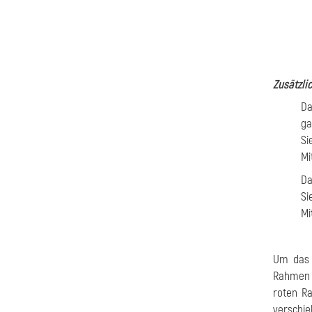
Zusätzl
D
ga
Si
Mi
D
Si
Mi
Um das 
Rahmen m
roten R
verschie