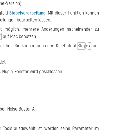
ne-Version).
gfeld
Stapelverarbeitung
. Mit dieser Funktion können
ellungen bearbeiten lassen.
st möglich, mehrere Änderungen nacheinander zu
auf Mac benutzen.
Z
er her. Sie können auch den Kurzbefehl
+
auf
Strg
Y
det.
lugin-Fenster wird geschlossen.
ber Noise Buster AI.
er Tools ausgewählt ist, werden seine Parameter
im