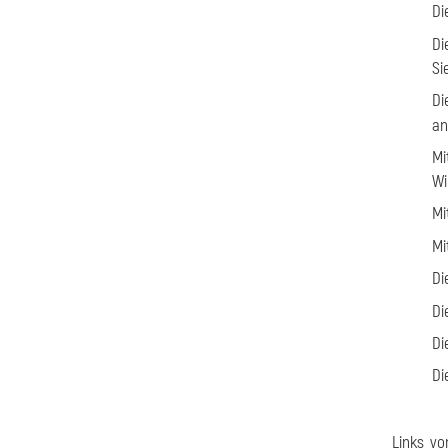
Di
Di
Si
Di
an
Mi
Wi
Mi
Mi
Di
Di
Di
Di
Links 