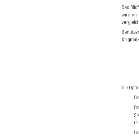
Das Bild
wird im
vergleic
Benutze
Original
Die Opti
Di
Di
Si
Pr
Di