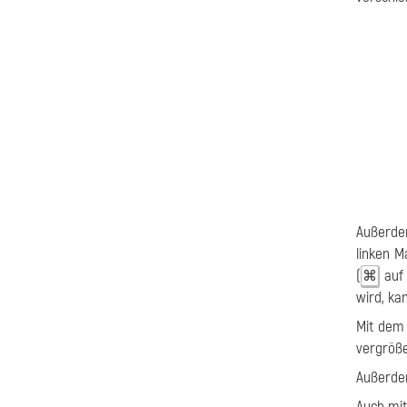
Außerdem
linken M
(
auf 
⌘
wird, ka
Mit dem 
vergröße
Außerdem
Auch mi