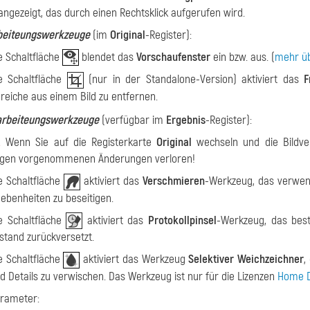
angezeigt, das durch einen Rechtsklick aufgerufen wird.
beiteungswerkzeuge
(im
Original
-Register):
e Schaltfläche
blendet das
Vorschaufenster
ein bzw. aus. (
mehr üb
e Schaltfläche
(nur in der Standalone-Version) aktiviert das
F
reiche aus einem Bild zu entfernen.
rbeiteungswerkzeuge
(verfügbar im
Ergebnis
-Register):
!
Wenn Sie auf die Registerkarte
Original
wechseln und die Bildve
gen vorgenommenen Änderungen verloren!
e Schaltfläche
aktiviert das
Verschmieren
-Werkzeug, das verwend
ebenheiten zu beseitigen.
e Schaltfläche
aktiviert das
Protokollpinsel
-Werkzeug, das best
stand zurückversetzt.
e Schaltfläche
aktiviert das Werkzeug
Selektiver Weichzeichner
,
d Details zu verwischen. Das Werkzeug ist nur für die Lizenzen
Home D
rameter: