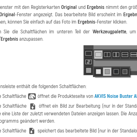
fenster mit den Registerkarten
Original
und
Ergebnis
nimmt den größe
Original
-Fenster angezeigt. Das bearbeitete Bild erscheint im
Ergebn
hen, können Sie einfach auf das Foto im
Ergebnis
-Fenster klicken.
n Sie die Schaltflächen im unteren Teil der
Werkzeugpalette
, u
/
Ergebnis
anzupassen.
onsleiste enthält die folgenden Schaltflächen:
e Schaltfläche
öffnet die Produkteseite von
AKVIS Noise Buster A
e Schaltfläche
öffnet ein Bild zur Bearbeitung (nur in der Stan
e eine Liste der zuletzt verwendeten Dateien anzeigen lassen. Die An
ogramms geändert werden.
e Schaltfläche
speichert das bearbeitete Bild (nur in der Standal