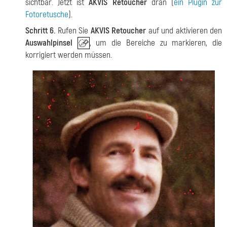
sichtbar. Jetzt ist
AKVIS Retoucher
dran (
ein Plugin zur
Fotoretusche
).
Schritt 6.
Rufen Sie
AKVIS Retoucher
auf und aktivieren den
Auswahlpinsel
, um die Bereiche zu markieren, die
korrigiert werden müssen.