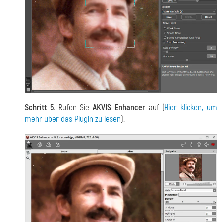
Schritt 5.
Rufen Sie
AKVIS Enhancer
auf (
Hier klicken, um
mehr über das Plugin zu lesen
).