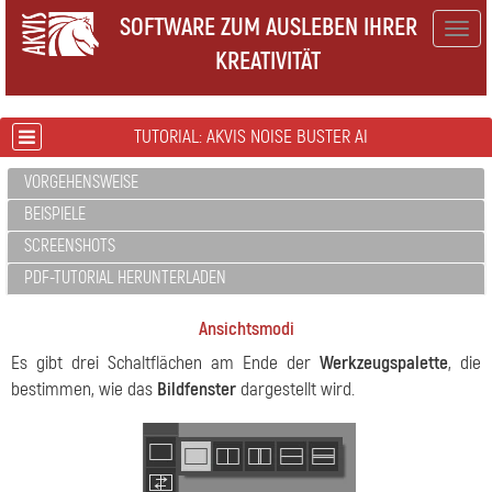
SOFTWARE ZUM AUSLEBEN IHRER
Togg
KREATIVITÄT
navig
TUTORIAL: AKVIS NOISE BUSTER AI
VORGEHENSWEISE
BEISPIELE
SCREENSHOTS
PDF-TUTORIAL HERUNTERLADEN
Ansichtsmodi
Es gibt drei Schaltflächen am Ende der
Werkzeugspalette
, die
bestimmen, wie das
Bildfenster
dargestellt wird.