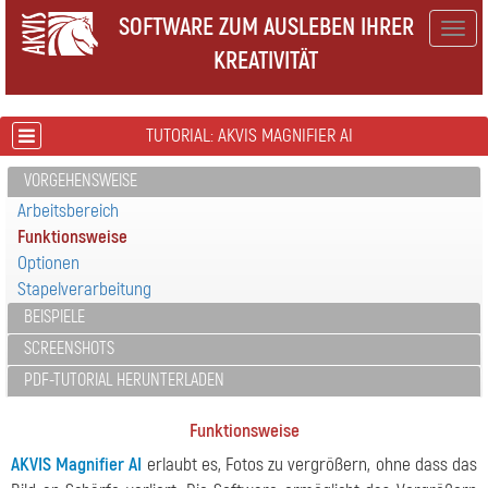
SOFTWARE ZUM AUSLEBEN IHRER
Togg
KREATIVITÄT
navig
TUTORIAL: AKVIS MAGNIFIER AI
VORGEHENSWEISE
Arbeitsbereich
Funktionsweise
Optionen
Stapelverarbeitung
BEISPIELE
SCREENSHOTS
PDF-TUTORIAL HERUNTERLADEN
Funktionsweise
AKVIS Magnifier AI
erlaubt es, Fotos zu vergrößern, ohne dass das