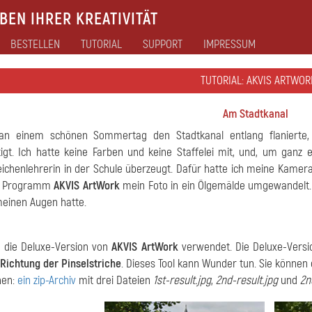
EN IHRER KREATIVITÄT
BESTELLEN
TUTORIAL
SUPPORT
IMPRESSUM
TUTORIAL: AKVIS ARTWOR
Am Stadtkanal
 an einem schönen Sommertag den Stadtkanal entlang flanierte
igt. Ich hatte keine Farben und keine Staffelei mit, und, um ganz 
ichenlehrerin in der Schule überzeugt. Dafür hatte ich meine Kamera
m Programm
AKVIS ArtWork
mein Foto in ein Ölgemälde umgewandelt.
meinen Augen hatte.
 die Deluxe-Version von
AKVIS ArtWork
verwendet. Die Deluxe-Versi
Richtung der Pinselstriche
. Dieses Tool kann Wunder tun. Sie können 
hen:
ein zip-Archiv
mit drei Dateien
1st-result.jpg
,
2nd-result.jpg
und
2n