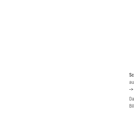
Sc
au
->
Da
Bi