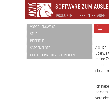
SOFTWARE ZUM AUSLEB
PRODUKTE
HERUNTERLADEN
VORGEHENSWEISE
STILE
BEISPIELE
Als ich
SCREENSHOTS
überwält
PDF-TUTORIAL HERUNTERLADEN
meine Ze
mit de
sie vor 
Ich habe
namens
vergleic