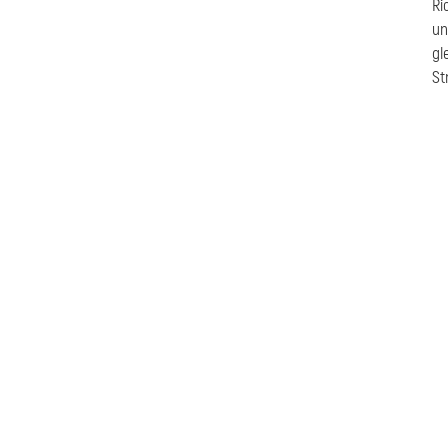
Ri
un
gl
St