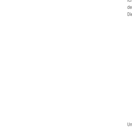
Ic
de
Di
Um