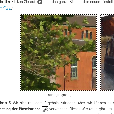
hritt 4.
Klicken Sie auf
, um das ganze Bild mit den neuen Einstell
sult.jpg
):
Blätter (Fragment)
hritt 5.
Wir sind mit dem Ergebnis zufrieden. Aber wir können es 
chtung der Pinselstriche
verwenden. Dieses Werkzeug gibt uns vol