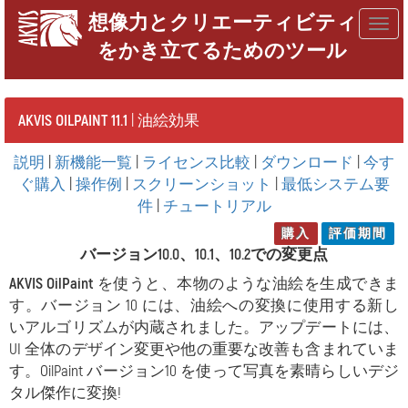
想像力とクリエーティビティ
Togg
をかき立てるためのツール
navig
AKVIS OILPAINT 11.1
| 油絵効果
説明
|
新機能一覧
|
ライセンス比較
|
ダウンロード
|
今す
ぐ購入
|
操作例
|
スクリーンショット
|
最低システム要
件
|
チュートリアル
購入
評価期間
バージョン10.0、10.1、10.2での変更点
AKVIS OilPaint
を使うと、本物のような油絵を生成できま
す。バージョン 10 には、油絵への変換に使用する新し
いアルゴリズムが内蔵されました。アップデートには、
UI 全体のデザイン変更や他の重要な改善も含まれていま
す。OilPaint バージョン10 を使って写真を素晴らしいデジ
タル傑作に変換!