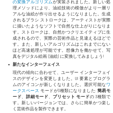
の変換アルゴリズム
が実装されました。新しい処
理メソッドにより、油絵技術の模倣がより一層リ
アルな油絵が作り出せるようになりました。生成
されるブラシ ストロークは、アーティストが実際
に描いたようなソフトで自然な仕上がりになりま
す。ストロークは、自然かつクリエイティブに生
成されるので、実際の芸術作品と見違えるほどで
す。また、新しいアルゴリズムはこれまでにない
ほど高速処理が可能です。想像力を働かせて、写
真をデジタル絵画 (油絵) に変換してみましょう!
新たなインターフェイス
現代の傾向に合わせて、ユーザー インターフェイ
スのデザインを変更しました。UI 要素とプログラ
ムのアイコンが新しくなりました。選択可能な
ワ
ークスペース
モードが3種類になりました:
簡易モ
ード
、
詳細モード
、
プリセット モード
の 3種類で
す。新しいバージョンでは、さらに簡単かつ楽し
く芸術作品を製作できます。