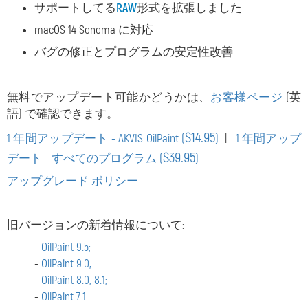
サポートしてる
RAW
形式を拡張しました
macOS 14 Sonoma に対応
バグの修正とプログラムの安定性改善
無料でアップデート可能かどうかは、
お客様ページ
(英
語) で確認できます。
$14.95
1 年間アップデート - AKVIS OilPaint (
)
|
1 年間アップ
$39.95
デート - すべてのプログラム (
)
アップグレード ポリシー
旧バージョンの新着情報について:
-
OilPaint 9.5;
-
OilPaint 9.0;
-
OilPaint 8.0, 8.1;
-
OilPaint 7.1.