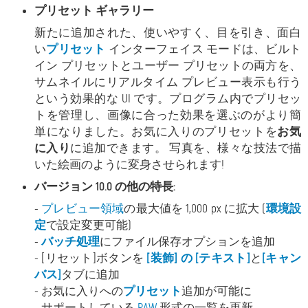
プリセット ギャラリー
新たに追加された、使いやすく、目を引き、面白
い
プリセット
インターフェイス モードは、ビルト
イン プリセットとユーザー プリセットの両方を、
サムネイルにリアルタイム プレビュー表示も行う
という効果的な UI です。プログラム内でプリセッ
トを管理し、画像に合った効果を選ぶのがより簡
単になりました。お気に入りのプリセットを
お気
に入り
に追加できます。
写真を、様々な技法で描
いた絵画のように変身させられます!
バージョン 10.0 の他の特長:
-
プレビュー領域
の最大値を 1,000 px に拡大 (
環境設
定
で設定変更可能)
-
バッチ処理
にファイル保存オプションを追加
-
[リセット]ボタンを
[装飾] の [テキスト]
と
[キャン
バス]
タブに追加
- お気に入りへの
プリセット
追加が可能に
- サポートしている
RAW
形式の一覧を更新