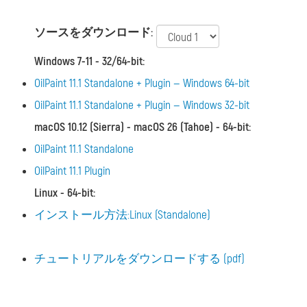
ソースをダウンロード:
Windows 7-11 - 32/64-bit
:
OilPaint 11.1 Standalone + Plugin — Windows 64-bit
OilPaint 11.1 Standalone + Plugin — Windows 32-bit
macOS 10.12 (Sierra) - macOS 26 (Tahoe) - 64-bit
:
OilPaint 11.1 Standalone
OilPaint 11.1 Plugin
Linux - 64-bit
:
インストール方法:Linux (Standalone)
チュートリアルをダウンロードする (pdf)