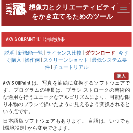
想像力とクリエーティビティ
Togg
をかき立てるためのツール
navig
AKVIS OILPAINT 11.1
| 油絵効果
説明
|
新機能一覧
|
ライセンス比較
|
ダウンロード
|
今す
ぐ購入
|
操作例
|
スクリーンショット
|
最低システム要
件
|
チュートリアル
購入
AKVIS OilPaint
は、写真を油絵に変換するソフトウェアで
す。プログラムの特長は、ブラシ ストロークの芸術的
な適用を行うユニークなアルゴリズムにより、可能な限
り本物のブラシで描いたように見えるよう変換されると
いう点です。
日本語版ソフトウェアもあります。 言語は、いつでも
[環境設定] から変更できます。