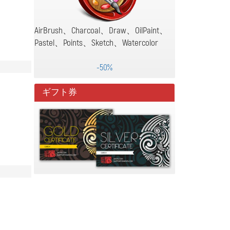
AirBrush、Charcoal、Draw、OilPaint、
Pastel、Points、Sketch、Watercolor
-50%
ギフト券