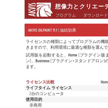
想像力とクリエー
プログラム
ダウンロード
AKVIS OILPAINT 11.1
| 油絵効果
ライセンスの種類によってプログラムの機
きますので、利用環境に最適な種類を選んで
試用版を起動すると、
Home
(プラグイン版
ン)、
Business
(プラグイン+スタンドアロン
ます。
ライセンス比較
Home
ライフタイム ライセンス
2台のコンピュータ
使用目的
非商用