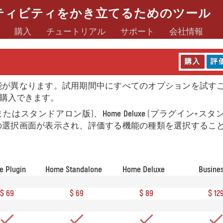
ティビティをかき立てるためのツール
購入
チュートリアル
サポート
会社情報
購入
評
能が異なります。試用期間中にすべてのオプションを試す
購入できます。
またはスタンドアロン版)、
Home Deluxe
(プラグイン+スタ
)の選択画面が表示され、評価する機能の種類を選択するこ
 Plugin
Home Standalone
Home Deluxe
Busine
$ 69
$ 69
$ 89
$ 12