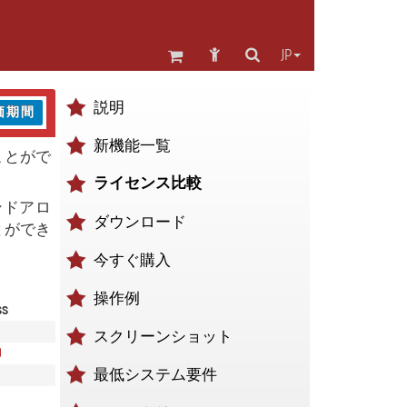
JP
説明
価期間
新機能一覧
ことがで
ライセンス比較
ンドアロ
ダウンロード
とができ
今すぐ購入
操作例
ss
スクリーンショット
9
最低システム要件