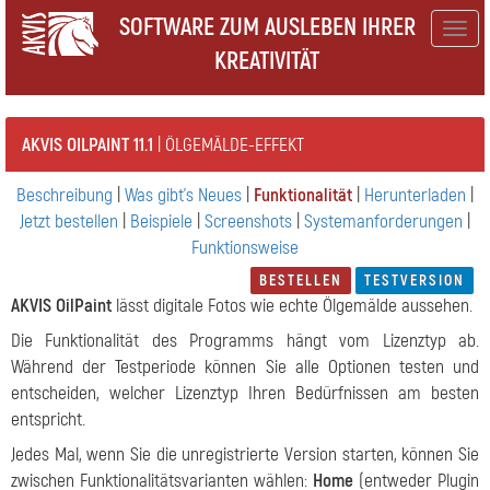
SOFTWARE ZUM AUSLEBEN IHRER
Togg
KREATIVITÄT
navig
AKVIS OILPAINT 11.1
| ÖLGEMÄLDE-EFFEKT
Beschreibung
|
Was gibt's Neues
|
Funktionalität
|
Herunterladen
|
Jetzt bestellen
|
Beispiele
|
Screenshots
|
Systemanforderungen
|
Funktionsweise
BESTELLEN
TESTVERSION
AKVIS OilPaint
lässt digitale Fotos wie echte Ölgemälde aussehen.
Die Funktionalität des Programms hängt vom Lizenztyp ab.
Während der Testperiode können Sie alle Optionen testen und
entscheiden, welcher Lizenztyp Ihren Bedürfnissen am besten
entspricht.
Jedes Mal, wenn Sie die unregistrierte Version starten, können Sie
zwischen Funktionalitätsvarianten wählen:
Home
(entweder Plugin