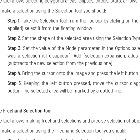
e tool allows selecting polygonal areas, ellipses, circles, stars, arrows.
 make a selection using the Selection tool you should:
Step 1.
Take the Selection tool from the Toolbox by clicking on the
applied) select it from the floating window.
Step 2.
Set the shape of the selected area using the Selection Typ
Step 3.
Set the value of the Mode parameter in the Options palet
was a selection it'll disappear), Add (selection expansion, ad
(subtracts the new selection from the previous one).
Step 4.
Bring the cursor onto the image and press the left button.
Step 5.
Keeping the left button pressed, move the cursor diagon
button. The selected area will be marked by a dotted line.
e Freehand Selection tool
e tool allows making freehand selections and precise selection of obj
 make a selection using the Freehand Selection tool you should: