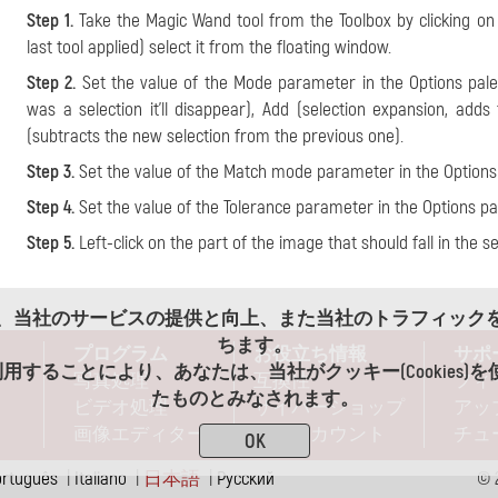
Step 1.
Take the Magic Wand tool from the Toolbox by clicking on
last tool applied) select it from the floating window.
Step 2.
Set the value of the Mode parameter in the Options palet
was a selection it'll disappear), Add (selection expansion, ad
(subtracts the new selection from the previous one).
Step 3.
Set the value of the Match mode parameter in the Options 
Step 4.
Set the value of the Tolerance parameter in the Options pal
Step 5.
Left-click on the part of the image that should fall in the se
es)は、当社のサービスの提供と向上、また当社のトラフィッ
ちます。
プログラム
お役立ち情報
サポ
用することにより、あなたは、当社がクッキー(Cookies)
写真処理
互換性
フィ
たものとみなされます。
ビデオ処理
サイバーショップ
アッ
画像エディター
ディスカウント
チュ
OK
ortuguês
|
Italiano
|
日本語
|
Pусский
© 