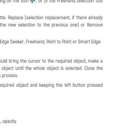
king on the icon
, or (if the Freehand Selection tool
te: Replace (selection replacement, if there already
ds the new selection to the previous one) or Remove
 Edge Seeker, Freehand, Point to Point or Smart Edge.
uld bring the cursor to the required object, make a
d object until the whole object is selected. Close the
n process.
equired object and keeping the left button pressed
 opacity.