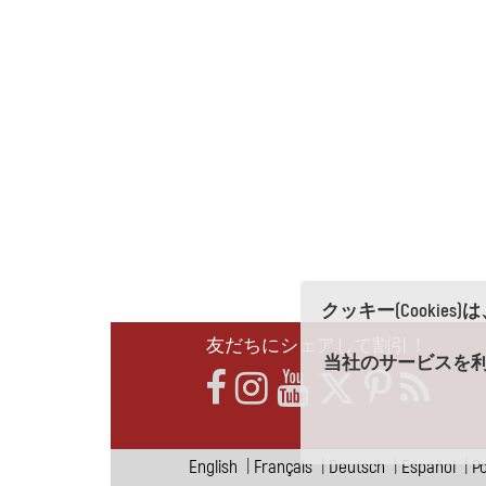
クッキー(Cooki
友だちにシェアして割引！
当社のサービスを利
English
|
Français
|
Deutsch
|
Español
|
P