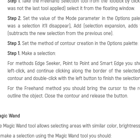
Step 1.
Take the Freehand Selection tool from the Toolbox by clic
was not the last tool applied) select it from the floating window.
Step 2.
Set the value of the Mode parameter in the Options palet
was a selection it'll disappear), Add (selection expansion, ad
(subtracts the new selection from the previous one).
Step 3.
Set the method of contour creation in the Options palette:
Step 1.
Make a selection:
For methods Edge Seeker, Point to Point and Smart Edge you sho
left-click, and continue clicking along the border of the selecte
contour and double-click with the left button to finish the selectio
For the Freehand method you should bring the cursor to the r
outline the object. Close the contour and release the button.
gic Wand
e Magic Wand tool allows selecting areas with similar color, brightness,
 make a selection using the Magic Wand tool you should: