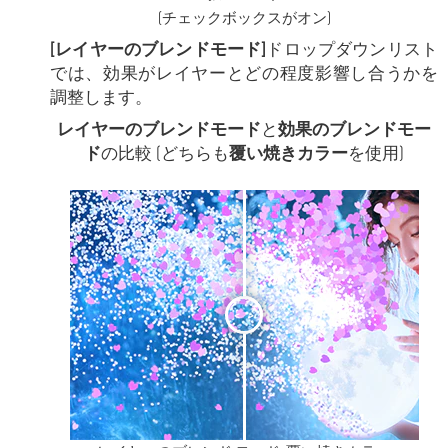
(チェックボックスがオン)
[レイヤーのブレンドモード]
ドロップダウンリスト
では、効果がレイヤーとどの程度影響し合うかを
調整します。
レイヤーのブレンドモード
と
効果のブレンドモー
ド
の比較 (どちらも
覆い焼きカラー
を使用)
<
>