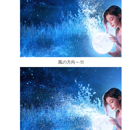
風の方向 = -55