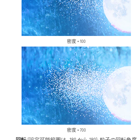
密度 = 100
密度 = 700
回転
(設定可能範囲は -180 から 180): 粒子の回転角度