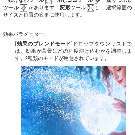
、
投げなわツール
、
消しゴムツール
、
塗りつぶし
ツール
があります。
変形
ツール
は、選択範囲の
サイズと位置の変更に使用します。
効果パラメーター:
[効果のブレンドモード]
ドロップダウンリストで
は、効果が背景にどの程度溶け込むかを調整しま
す。9種類のモードが用意されています。