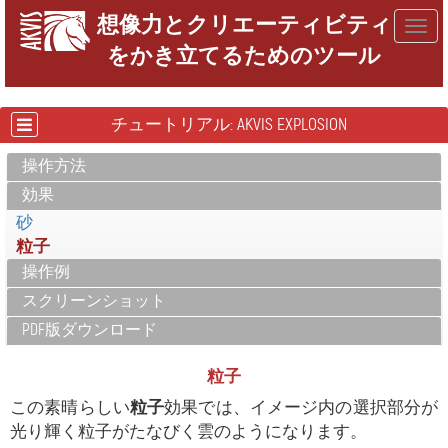
想像力とクリエーティビティ
Togg
をかき立てるためのツール
navig
チュートリアル: AKVIS EXPLOSION
操作方法
効果
砂
粒子
操作例
スクリーンショット
PDF版ダウンロード
粒子
この素晴らしい
粒子
効果では、イメージ内の選択部分が
光り輝く粒子がたなびく雲のようになります。