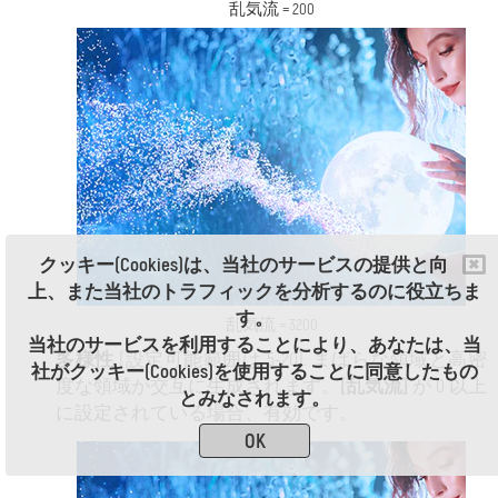
乱気流 = 200
クッキー(Cookies)は、当社のサービスの提供と向
上、また当社のトラフィックを分析するのに役立ちま
す。
乱気流 = 3200
当社のサービスを利用することにより、あなたは、当
多様性
(設定可能範囲は 5-20): まばらな領域と高密
社がクッキー(Cookies)を使用することに同意したもの
度な領域が交互に生成されます。
[乱気流]
が 0 以上
とみなされます。
に設定されている場合、有効です。
OK