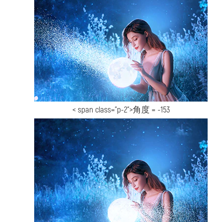
< span class="p-2">角度 = -153