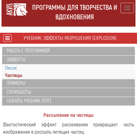
ПРОГРАММЫ ДЛЯ ТВОРЧЕСТВА И
Togg
ВДОХНОВЕНИЯ
navig
УЧЕБНИК: ЭФФЕКТЫ РАЗРУШЕНИЯ (EXPLOSION)
РАБОТА С ПРОГРАММОЙ
ЭФФЕКТЫ
Песок
Частицы
ПРИМЕРЫ
СКРИНШОТЫ
СКАЧАТЬ УЧЕБНИК (PDF)
Рассыпание на частицы
Фантастический эффект рассеивания превращает часть
изображения в россыпь летящих частиц.