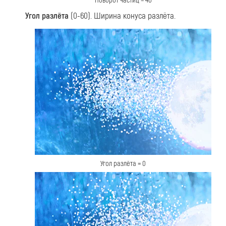
Поворот частиц = 40
Угол разлёта
(0-60). Ширина конуса разлёта.
Угол разлёта = 0