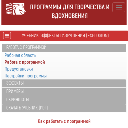
ПРОГРАММЫ ДЛЯ ТВОРЧЕСТВА И
Togg
ВДОХНОВЕНИЯ
navig
УЧЕБНИК: ЭФФЕКТЫ РАЗРУШЕНИЯ (EXPLOSION)
РАБОТА С ПРОГРАММОЙ
Рабочая область
Работа с программой
Предустановки
Настройки программы
ЭФФЕКТЫ
ПРИМЕРЫ
СКРИНШОТЫ
СКАЧАТЬ УЧЕБНИК (PDF)
Как работать с программой