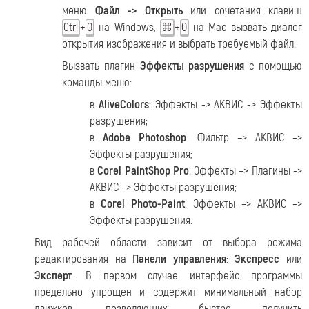
меню
Файл -> Открыть
или сочетания клавиш
+
на Windows,
+
на Mac вызвать диалог
Ctrl
O
⌘
O
открытия изображения и выбрать требуемый файл.
Вызвать плагин
Эффекты разрушения
с помощью
команды меню:
в
AliveColors
: Эффекты -> АКВИС -> Эффекты
разрушения;
в
Adobe Photoshop
: Фильтр –> АКВИС –>
Эффекты разрушения;
в
Corel PaintShop Pro
: Эффекты –> Плагины ->
АКВИС –> Эффекты разрушения;
в
Corel Photo-Paint
: Эффекты –> АКВИС –>
Эффекты разрушения.
Вид рабочей области зависит от выбора режима
редактирования на
Панели управления
:
Экспресс
или
Эксперт
. В первом случае интерфейс программы
предельно упрощён и содержит минимальный набор
движков, позволяющих быстро получить