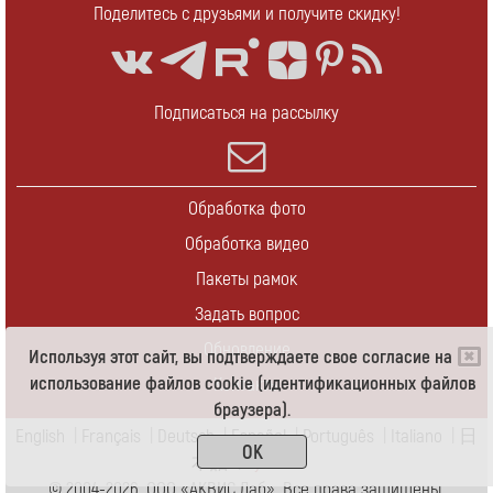
Поделитесь с друзьями и получите скидку!
Подписаться на рассылку
Обработка фото
Обработка видео
Пакеты рамок
Задать вопрос
Обновление
Используя этот сайт, вы подтверждаете свое согласие на
использование файлов cookie (идентификационных файлов
Контакты
браузера).
English
|
Français
|
Deutsch
|
Español
|
Português
|
Italiano
|
日
OK
本語
|
Pусский
© 2004-2026 ООО «АКВИС Лаб». Все права защищены.