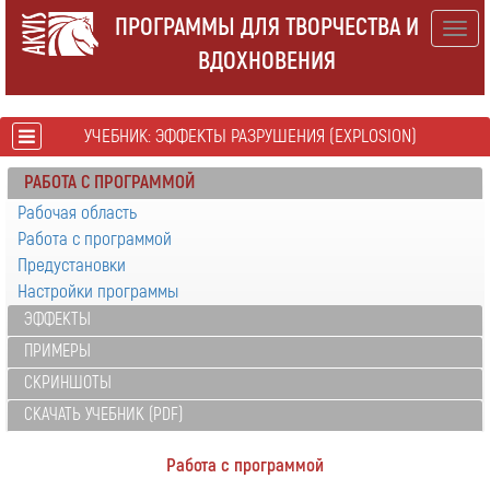
ПРОГРАММЫ ДЛЯ ТВОРЧЕСТВА И
Togg
ВДОХНОВЕНИЯ
navig
УЧЕБНИК: ЭФФЕКТЫ РАЗРУШЕНИЯ (EXPLOSION)
РАБОТА С ПРОГРАММОЙ
Рабочая область
Работа с программой
Предустановки
Настройки программы
ЭФФЕКТЫ
ПРИМЕРЫ
СКРИНШОТЫ
СКАЧАТЬ УЧЕБНИК (PDF)
Работа с программой