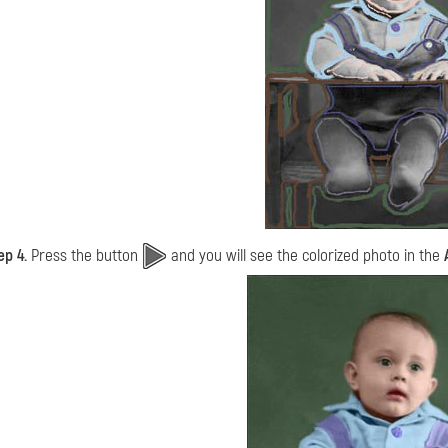
ep 4.
Press the button
and you will see the colorized photo in the