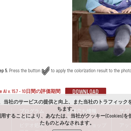
ep 5.
Press the button
to apply the colorization result to the photo
age AI v. 15.7 - 10日間の評価期間
es)は、当社のサービスの提供と向上、また当社のトラフィッ
ちます。
プログラム
お役立ち情報
サポ
用することにより、あなたは、当社がクッキー(Cookies)
写真処理
互換性
フィ
たものとみなされます。
ビデオ処理
サイバーショップ
アッ