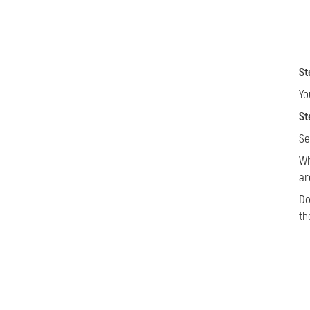
St
Yo
St
Se
Wh
ar
Do
th