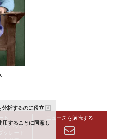
.
クを分析するのに役立
ート
ニュースを購読する
を使用することに同意し
ードバック
プグレード