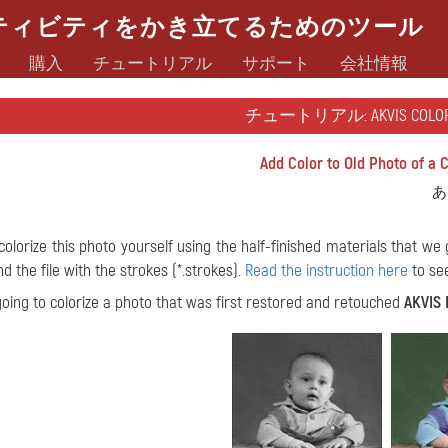
ティビティをかき立てるためのツール
購入
チュートリアル
サポート
会社情報
チュートリアル: AKVIS COLORI
Add Color to Old Photo of a C
あ
colorize this photo yourself using the half-finished materials that we
d the file with the strokes (*.strokes).
Read the instruction here
to se
oing to colorize a photo that was first restored and retouched
AKVIS 