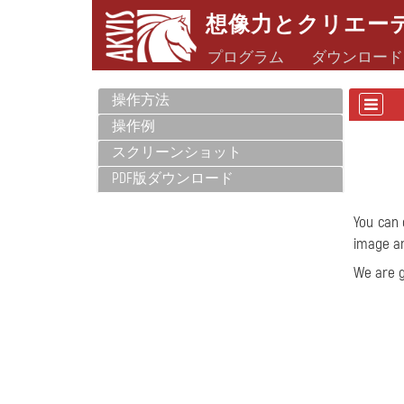
想像力とクリエー
プログラム
ダウンロード
操作方法
操作例
スクリーンショット
PDF版ダウンロード
You can 
image an
We are g