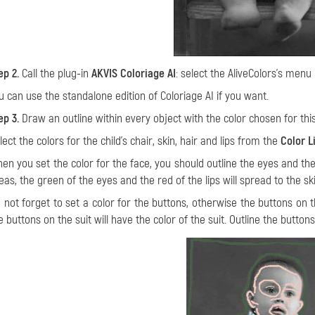
ep 2.
Call the plug-in
AKVIS Coloriage AI
: select the AliveColors's menu 
u can use the standalone edition of Coloriage AI if you want.
ep 3.
Draw an outline within every object with the color chosen for this
lect the colors for the child's chair, skin, hair and lips from the
Color L
en you set the color for the face, you should outline the eyes and the
eas, the green of the eyes and the red of the lips will spread to the s
 not forget to set a color for the buttons, otherwise the buttons on the
e buttons on the suit will have the color of the suit. Outline the buttons