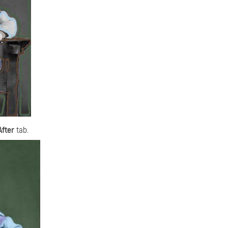
After
tab.