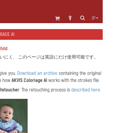
JP
AGE AI
hild
いにく, このページは英語にだけ使用可能です。
 give you.
Download an archive
containing the original
e how
AKVIS Coloriage AI
works with the strokes file.
Retoucher
. The retouching process is
described here
.