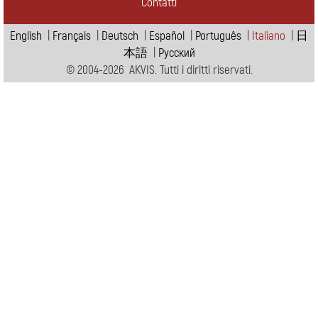
Contatti
English
|
Français
|
Deutsch
|
Español
|
Português
|
Italiano
|
日
本語
|
Pусский
© 2004-2026 AKVIS. Tutti i diritti riservati.