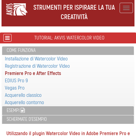
STRUMENTI PER ISPIRARE LA TUA
Togg
CREATIVITÀ
navig
TUTORIAL: AKVIS WATERCOLOR VIDEO
COME FUNZIONA
Installazione di Watercolor Video
Registrazione di Watercolor Video
Premiere Pro e After Effects
EDIUS Pro 9
Vegas Pro
Acquerello classico
Acquerello contorno
ESEMPI
SCHERMATE D'ESEMPIO
Utilizzando il plugin Watercolor Video in Adobe Premiere Pro e