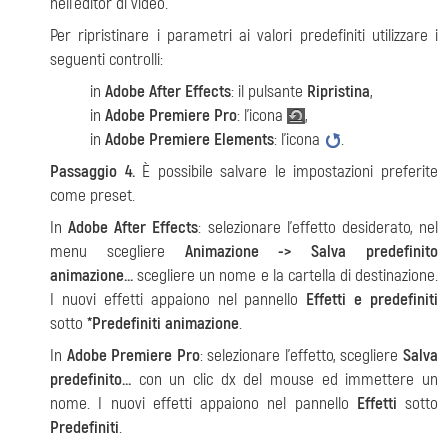
nell'editor di video
.
Per ripristinare i parametri ai valori predefiniti utilizzare i
seguenti controlli:
in
Adobe After Effects
: il pulsante
Ripristina
,
in
Adobe Premiere Pro
: l'icona
,
in
Adobe Premiere Elements
: l'icona
.
Passaggio 4.
È possibile salvare le impostazioni preferite
come preset.
In
Adobe After Effects
: selezionare l'effetto desiderato, nel
menu scegliere
Animazione
->
Salva predefinito
animazione…
scegliere un nome e la cartella di destinazione.
I nuovi effetti appaiono nel pannello
Effetti e predefiniti
sotto
*Predefiniti animazione
.
In
Adobe Premiere Pro
: selezionare l'effetto, scegliere
Salva
predefinito…
con un clic dx del mouse ed immettere un
nome. I nuovi effetti appaiono nel pannello
Effetti
sotto
Predefiniti
.