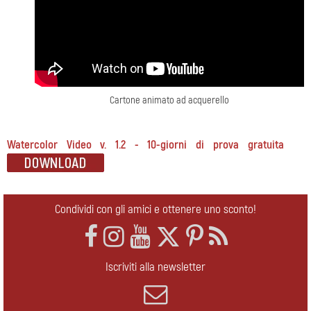
Cartone animato ad acquerello
Watercolor Video v. 1.2 - 10-giorni di prova gratuita
Condividi con gli amici e ottenere uno sconto!
Iscriviti alla newsletter