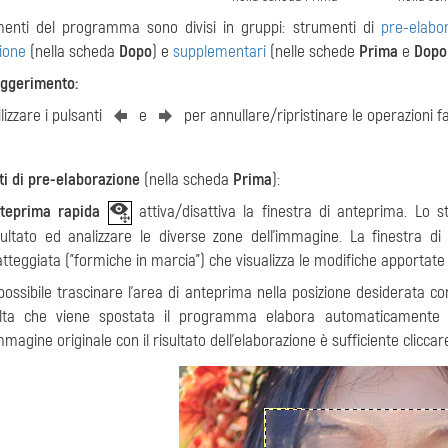
menti del programma sono divisi in gruppi: strumenti di
pre-elabo
ione
(nella scheda
Dopo
) e
supplementari
(nelle schede
Prima
e
Dopo
ggerimento:
ilizzare i pulsanti
e
per annullare/ripristinare le operazioni f
i di pre-elaborazione
(nella scheda
Prima
):
teprima rapida
attiva/disattiva la finestra di anteprima. Lo 
sultato ed analizzare le diverse zone dell’immagine. La finestra 
atteggiata ("formiche in marcia") che visualizza le modifiche apportat
possibile trascinare l'area di anteprima nella posizione desiderata con
lta che viene spostata il programma elabora automaticamente l
immagine originale con il risultato dell’elaborazione è sufficiente clicca