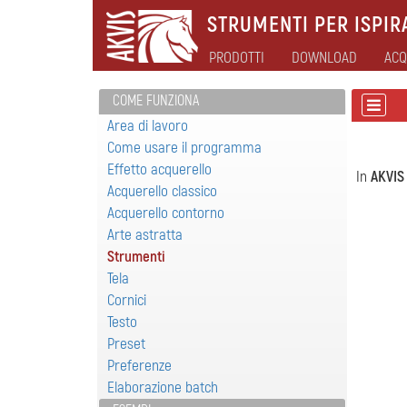
STRUMENTI PER ISPIRA
PRODOTTI
DOWNLOAD
ACQ
COME FUNZIONA
Area di lavoro
Come usare il programma
Effetto acquerello
In
AKVIS
Acquerello classico
Acquerello contorno
Arte astratta
Strumenti
Tela
Cornici
Testo
Preset
Preferenze
Elaborazione batch