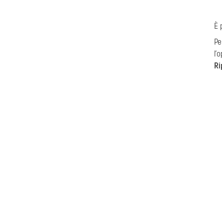
È 
Pe
l'
Ri