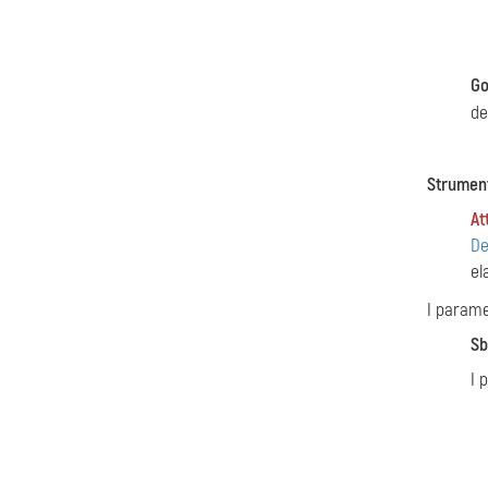
G
de
Strument
At
De
el
I parame
Sb
I 