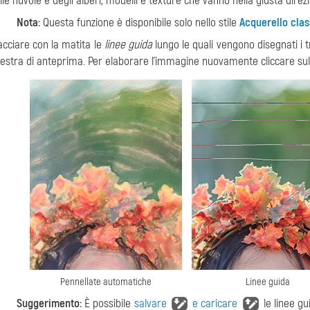
lle nuvole e degli alberi, modelli e texture che vanno nella giusta direz
Nota:
Questa funzione è disponibile solo nello stile
Acquerello clas
acciare con la matita le
linee guida
lungo le quali vengono disegnati i t
nestra di anteprima. Per elaborare l'immagine nuovamente cliccare su
Pennellate automatiche
Linee guida
Suggerimento:
È possibile
salvare
e caricare
le linee g