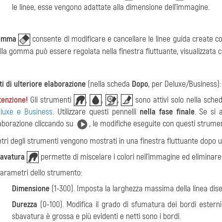
le linee, esse vengono adattate alla dimensione dell'immagine.
omma
consente di modificare e cancellare le linee guida create 
lla gomma può essere regolata nella finestra fluttuante, visualizzata c
i di ulteriore elaborazione
(nella scheda
Dopo
, per Deluxe/Business):
tenzione!
Gli strumenti
,
,
,
sono attivi solo nella sch
luxe e Business
. Utilizzare questi pennelli
nella fase finale
. Se si
aborazione cliccando su
, le modifiche eseguite con questi strume
tri degli strumenti vengono mostrati in una finestra fluttuante dopo u
avatura
permette di miscelare i colori nell'immagine ed eliminare l
parametri dello strumento:
Dimensione
(1-300). Imposta la larghezza massima della linea dis
Durezza
(0-100). Modifica il grado di sfumatura dei bordi esterni
sbavatura è grossa e più evidenti e netti sono i bordi.