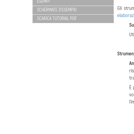
ESEMPI
Gli stru
SCHERMATE D'ESEMPIO
elaboraz
SCARICA TUTORIAL PDF
Su
Ut
Strument
An
ri
tr
È 
vo
l'