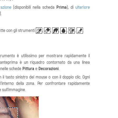
razione
(disponibili nella scheda
Prima
), di
ulteriore
).
atte con gli strumenti
,
,
,
,
,
.
strumento è utilissimo per mostrare rapidamente il
di anteprima è un riquadro contornato da una linea
e nelle schede
Pittura
e
Decorazioni
.
 il tasto sinistro del mouse o con il doppio clic. Ogni
’interno della zona. Per confrontare rapidamente
re sull'immagine.