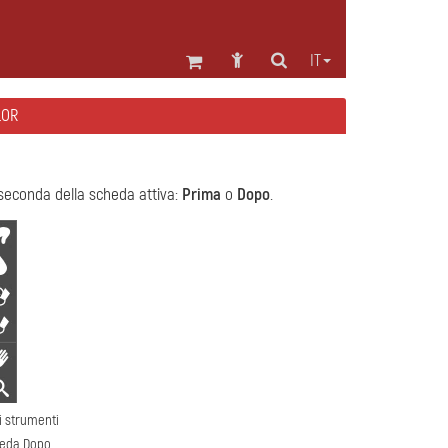
IT
LOR
seconda della scheda attiva:
Prima
o
Dopo
.
i strumenti
heda Dopo