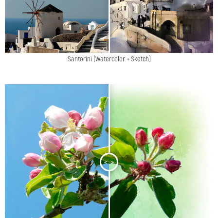
Santorini (Watercolor + Sketch)
<
>