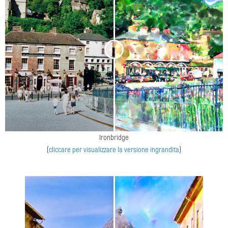
<
>
Ironbridge
(
cliccare per visualizzare la versione ingrandita
)