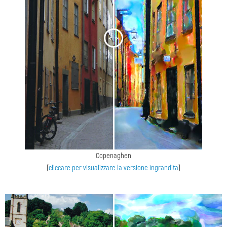
<
>
Copenaghen
(
cliccare per visualizzare la versione ingrandita
)