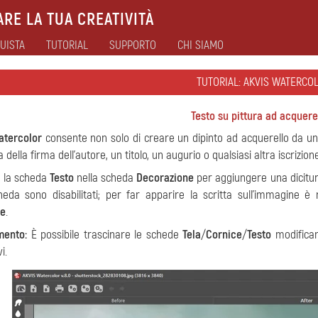
RE LA TUA CREATIVITÀ
UISTA
TUTORIAL
SUPPORTO
CHI SIAMO
TUTORIAL: AKVIS WATERCO
Testo su pittura ad acquere
atercolor
consente non solo di creare un dipinto ad acquerello da una
a della firma dell'autore, un titolo, un augurio o qualsiasi altra iscrizion
re la scheda
Testo
nella scheda
Decorazione
per aggiungere una dicitura
heda sono disabilitati; per far apparire la scritta sull'immagine 
e
.
mento:
È possibile trascinare le schede
Tela
/
Cornice
/
Testo
modificand
i.