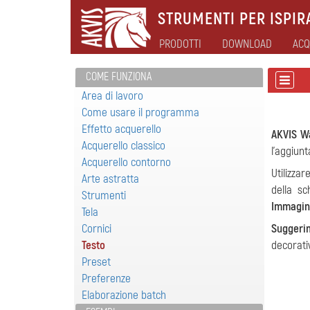
STRUMENTI PER ISPIRA
PRODOTTI
DOWNLOAD
ACQ
COME FUNZIONA
Area di lavoro
Come usare il programma
Effetto acquerello
AKVIS W
Acquerello classico
l'aggiunt
Acquerello contorno
Utilizza
Arte astratta
della sc
Strumenti
Immagin
Tela
Cornici
Suggeri
Testo
decorativ
Preset
Preferenze
Elaborazione batch